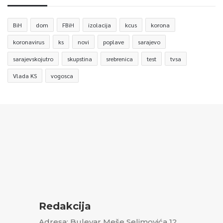
BiH
dom
FBiH
izolacija
kcus
korona
koronavirus
ks
novi
poplave
sarajevo
sarajevskojutro
skupstina
srebrenica
test
tvsa
Vlada KS
vogosca
Redakcija
Adresa: Bulevar Meše Selimovića 12,