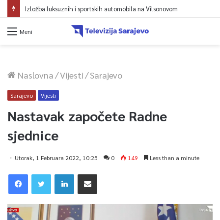
Izložba luksuznih i sportskih automobila na Vilsonovom
Meni
Naslovna
/
Vijesti
/
Sarajevo
Sarajevo
Vijesti
Nastavak započete Radne
sjednice
Utorak, 1 Februara 2022, 10:25
0
149
Less than a minute