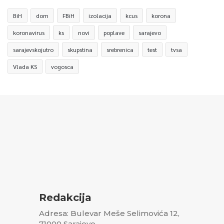
BiH
dom
FBiH
izolacija
kcus
korona
koronavirus
ks
novi
poplave
sarajevo
sarajevskojutro
skupstina
srebrenica
test
tvsa
Vlada KS
vogosca
Redakcija
Adresa: Bulevar Meše Selimovića 12,
71000 Sarajevo,