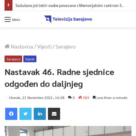
Saslušane još četiri osobe povezane s Memorijalnim centrom Srebrenica, na spisku ukupno 26
Meni
Naslovna
/
Vijesti
/
Sarajevo
Sarajevo
Vijesti
Nastavak 46. Radne sjednice
odgođen do daljnjeg
Utorak, 21 Decembra 2021, 16:28
0
283
Less than a minute