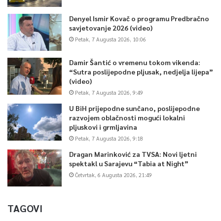
Denyel Ismir Kovač o programu Predbračno
savjetovanje 2026 (video)
Petak, 7 Augusta 2026, 10:06
Damir Šantić o vremenu tokom vikenda:
“Sutra poslijepodne pljusak, nedjelja lijepa”
(video)
Petak, 7 Augusta 2026, 9:49
U BiH prijepodne sunčano, poslijepodne
razvojem oblačnosti mogući lokalni
pljuskovi i grmljavina
Petak, 7 Augusta 2026, 9:18
Dragan Marinković za TVSA: Novi ljetni
spektakl u Sarajevu “Tabia at Night”
Četvrtak, 6 Augusta 2026, 21:49
TAGOVI