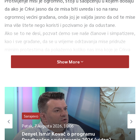
Protivljenje misi je ogromno, stoji u saopćenju u kojem dodaju
da ako je Crkvi jasno da će misa biti uvreda i so na ranu
ogromnoj većini građana, onda joj je valjda jasno da od te mise
ima više štete nego koristi i pozivamo je da odustane.
Ako se to ne desi, pozvat ćemo sve naše članove i simpatizere,
kao i sve građane, da se u vrijeme održavanja mise pridruže
mirnim protestima da pokažemo koliko nas ima koje je Crkva
svojim činom povrijedila. O mjestu i vremenu protesta
Show More
obavijesti ćemo nakon što čujemo reakciju Crkve na naš poziv,
poručili su iz Naše stranke.
0
Article Rating
Sarajevo
Petak, 7 Augusta 2026, 10:06
Denyel Ismir Kovač o programu
Predbračno savjetovanje 2026 (video)