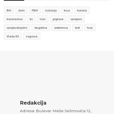
BiH
dom
FBiH
izolacija
kcus
korona
koronavirus
ks
novi
poplave
sarajevo
sarajevskojutro
skupstina
srebrenica
test
tvsa
Vlada KS
vogosca
Redakcija
Adresa: Bulevar Meše Selimovića 12,