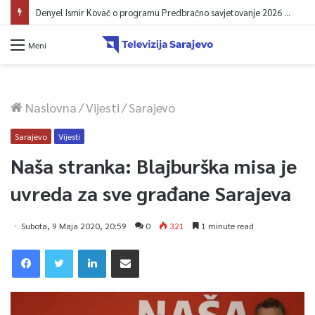
Denyel Ismir Kovač o programu Predbračno savjetovanje 2026 (video)
Meni
Naslovna
/
Vijesti
/
Sarajevo
Sarajevo
Vijesti
Naša stranka: Blajburška misa je
uvreda za sve građane Sarajeva
Subota, 9 Maja 2020, 20:59
0
321
1 minute read