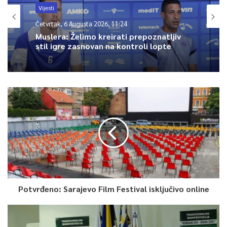
Vijesti
0
Četvrtak, 6 Augusta 2026, 11:24
Muslera: Želimo kreirati prepoznatljiv
stil igre zasnovan na kontroli lopte
Article Rating
Potvrđeno: Sarajevo Film Festival isključivo online