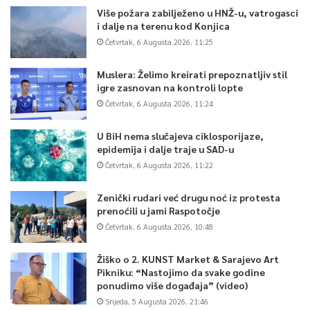
Više požara zabilježeno u HNŽ-u, vatrogasci
i dalje na terenu kod Konjica
Četvrtak, 6 Augusta 2026, 11:25
Muslera: Želimo kreirati prepoznatljiv stil
igre zasnovan na kontroli lopte
Četvrtak, 6 Augusta 2026, 11:24
U BiH nema slučajeva ciklosporijaze,
epidemija i dalje traje u SAD-u
Četvrtak, 6 Augusta 2026, 11:22
Zenički rudari već drugu noć iz protesta
prenoćili u jami Raspotočje
Četvrtak, 6 Augusta 2026, 10:48
Žiško o 2. KUNST Market & Sarajevo Art
Pikniku: “Nastojimo da svake godine
ponudimo više događaja” (video)
Srijeda, 5 Augusta 2026, 21:46