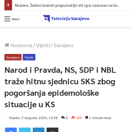
Muslera: Želimo kreirati prepoznatljiv stil igre zasnovan na kontroli lopte
Meni
Naslovna
/
Vijesti
/
Sarajevo
Sarajevo
Vijesti
Narod i Pravda, NS, SDP i NBL
traže hitnu sjednicu SKS zbog
pogoršanja epidemološke
situacije u KS
Srijeda, 5 Augusta 2020, 14:38
0
395
1 minute read