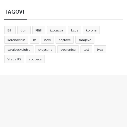
TAGOVI
BiH
dom
FBiH
izolacija
kcus
korona
koronavirus
ks
novi
poplave
sarajevo
sarajevskojutro
skupstina
srebrenica
test
tvsa
Vlada KS
vogosca