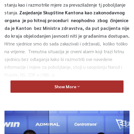
stanju kao i razmotrile mjere za prevazilaženje tj poboljšanje
stanja.
Zasjedanje Skupštine Kantona kao zakonodavnog
organa je po hitnoj proceduri neophodno zbog činjenice
da je Kanton bez Ministra zdravstva, da put pacijenta nije
do kraja objelodanjen javnosti niti je građanima dostupan.
Hitne sjednice smo do sada zakazivali i održavali, koliko toliko
na vrijeme. Trenutna situacija je crveni alarm koji trazi hitnu
sjednicu bez odlaganja kako bi razmotrili sve navedene
informacije i mjere za poboljšanje, stoji u saopćenju Narod i
Pravda, NS, SDP-a i NBL-a.
Show More
Na osnovu člana 71. Poslovnika Skupštine Kantona Sarajevo,
zastupnici Skupštine predlažu dnevni red sa jednom tačkom, a
to je Informacija
Ministarstva zdravstva, Kriznog štaba i
Civilne zaštite o poduzetim mjerama i sa prijedlogom
mjera za suzbijanje širenja pandemije
, stoji na kraju
saopćenja.