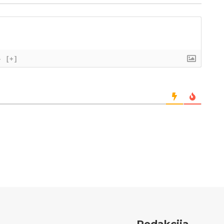
}
[+]