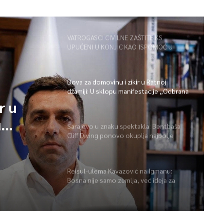
VATROGASCI CIVILNE ZAŠTITE KS
UPUĆENI U KONJIC KAO ISPOMOĆ U
GAŠENJU POŽARA
Dova za domovinu i zikir u Ratnoj
džamiji: U sklopu manifestacije „Odbrana
BiH – Igman 2026“ odana počast
r u
herojima
u
Sarajevo u znaku spektakla: Bentbaša
Cliff Diving ponovo okuplja najbolje
 BiH –
skakače i vrhunsku zabavu
ast
Reisul-ulema Kavazović na Igmanu:
Bosna nije samo zemlja, već ideja za
koju se živi