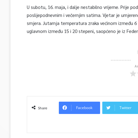
U subotu, 16. maja, i dalje nestabilno vrijeme. Prije p
poslijepodnevnim i večernjim satima. Vjetar je umjere
smjera. Jutarnja temperatura zraka većinom između 6 i
uglavnom između 15 i 20 stepeni, saopćeno je iz Fed
A
Facebook
Twitter
Share