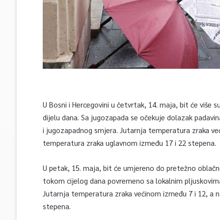
U Bosni i Hercegovini u četvrtak, 14. maja, bit će viš
dijelu dana. Sa jugozapada se očekuje dolazak padavin
i jugozapadnog smjera. Jutarnja temperatura zraka već
temperatura zraka uglavnom između 17 i 22 stepena.
U petak, 15. maja, bit će umjereno do pretežno oblačno
tokom cijelog dana povremeno sa lokalnim pljuskovima
Jutarnja temperatura zraka većinom između 7 i 12, a 
stepena.