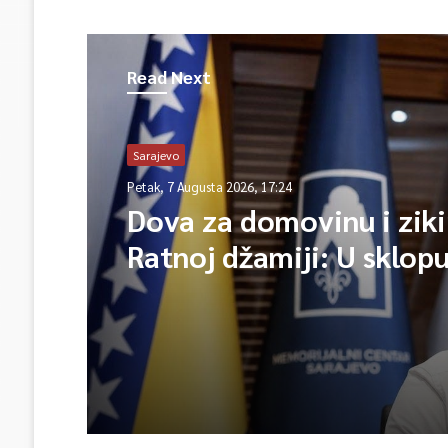
Read Next
Sarajevo
Petak, 7 Augusta 2026, 17:24
Dova za domovinu i ziki
Ratnoj džamiji: U sklop
manifestacije „Odbrana
Igman 2026“ odana poč
herojima