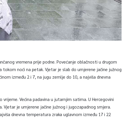
e sunčanog vremena prije podne. Povećanje oblačnosti u drugom
a tokom noći na petak. Vjetar je slab do umjerene jačine južnog
inom između 2 i 7, na jugu zemlje do 10, a najviša dnevna
 vrijeme. Većina padavina u jutarnjim satima. U Hercegovini
. Vjetar je umjerene jačine južnog i jugozapadnog smjera.
najviša dnevna temperatura zraka uglavnom između 17 i 22