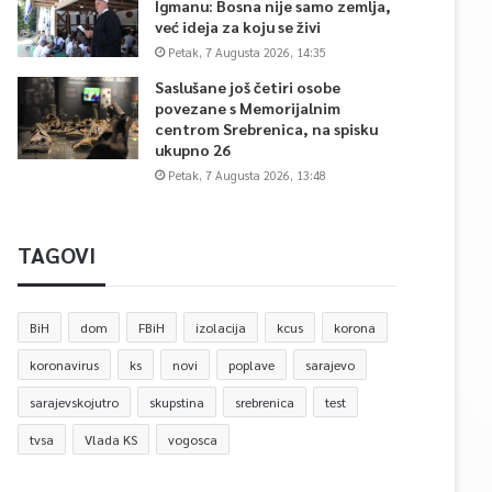
Igmanu: Bosna nije samo zemlja,
već ideja za koju se živi
Petak, 7 Augusta 2026, 14:35
Saslušane još četiri osobe
povezane s Memorijalnim
centrom Srebrenica, na spisku
ukupno 26
Petak, 7 Augusta 2026, 13:48
TAGOVI
BiH
dom
FBiH
izolacija
kcus
korona
koronavirus
ks
novi
poplave
sarajevo
sarajevskojutro
skupstina
srebrenica
test
tvsa
Vlada KS
vogosca