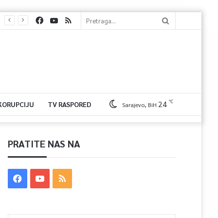
℃
24
 KORUPCIJU
TV RASPORED
Sarajevo, BiH
PRATITE NAS NA