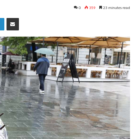
0
359
23 minutes read