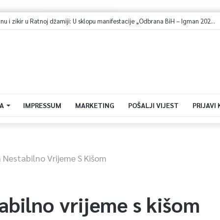
Sarajevo u znaku spektakla: Bentbaša Cliff Diving ponovo okuplja najbolje skakače i vrhunsku zabavu
A
IMPRESSUM
MARKETING
POŠALJI VIJEST
PRIJAVI
 Nestabilno Vrijeme S Kišom
abilno vrijeme s kišom