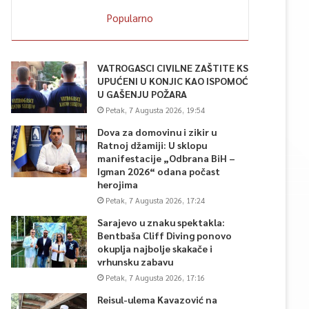
Popularno
VATROGASCI CIVILNE ZAŠTITE KS
UPUĆENI U KONJIC KAO ISPOMOĆ
U GAŠENJU POŽARA
Petak, 7 Augusta 2026, 19:54
Dova za domovinu i zikir u
Ratnoj džamiji: U sklopu
manifestacije „Odbrana BiH –
Igman 2026“ odana počast
herojima
Petak, 7 Augusta 2026, 17:24
Sarajevo u znaku spektakla:
Bentbaša Cliff Diving ponovo
okuplja najbolje skakače i
vrhunsku zabavu
Petak, 7 Augusta 2026, 17:16
Reisul-ulema Kavazović na