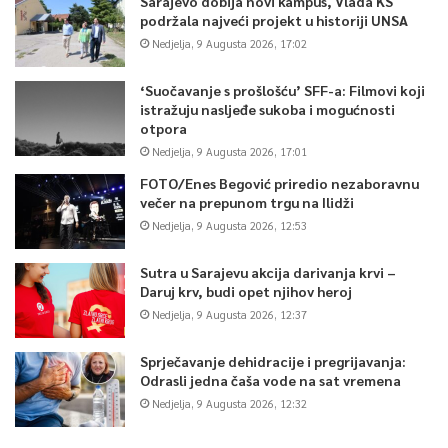
Sarajevo dobija novi kampus, Vlada KS
podržala najveći projekt u historiji UNSA
Nedjelja, 9 Augusta 2026, 17:02
‘Suočavanje s prošlošću’ SFF-a: Filmovi koji
istražuju nasljeđe sukoba i mogućnosti
otpora
Nedjelja, 9 Augusta 2026, 17:01
FOTO/Enes Begović priredio nezaboravnu
večer na prepunom trgu na Ilidži
Nedjelja, 9 Augusta 2026, 12:53
Sutra u Sarajevu akcija darivanja krvi –
Daruj krv, budi opet njihov heroj
Nedjelja, 9 Augusta 2026, 12:37
Sprječavanje dehidracije i pregrijavanja:
Odrasli jedna čaša vode na sat vremena
Nedjelja, 9 Augusta 2026, 12:32