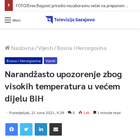
FOTO/Enes Begović priredio nezaboravnu večer na prepunom trgu na Ilidži
Meni
Naslovna
/
Vijesti
/
Bosna I Hercegovina
Bosna i Hercegovina
Vijesti
Narandžasto upozorenje zbog
visokih temperatura u većem
dijelu BiH
Ponedjeljak, 21 Juna 2021, 9:28
0
146
1 minute read