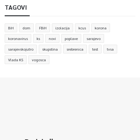
TAGOVI
BiH
dom
FBiH
izolacija
kcus
korona
koronavirus
ks
novi
poplave
sarajevo
sarajevskojutro
skupstina
srebrenica
test
tvsa
Vlada KS
vogosca