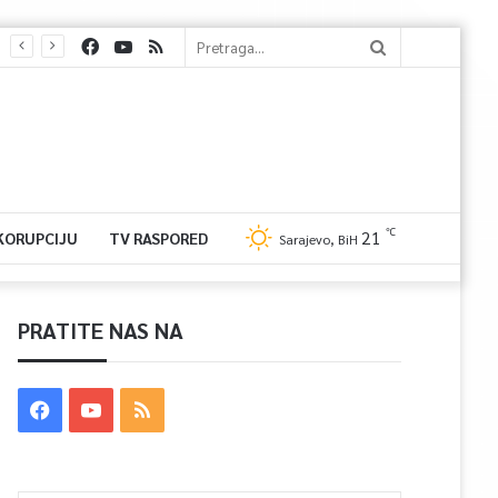
℃
21
 KORUPCIJU
TV RASPORED
Sarajevo, BiH
PRATITE NAS NA