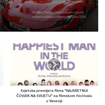
Općina Centar: Objavljen javni poziv
organizacijama civilnog društva 2026
Svjetska premijera filma "NAJSRETNIJI
ČOVJEK NA SVIJETU" na filmskom festivalu
u Veneciji