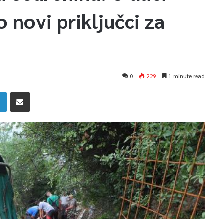
 novi priključci za
0
229
1 minute read