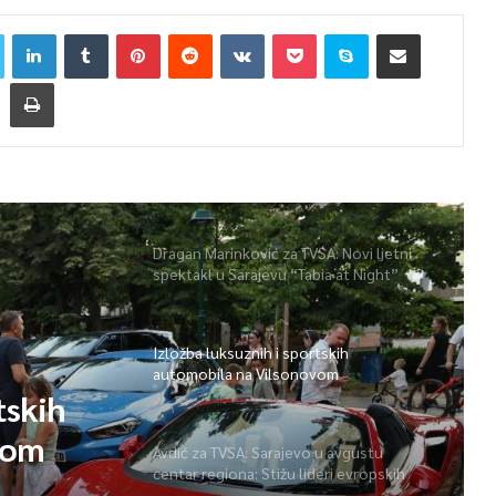
Dragan Marinković za TVSA: Novi ljetni
spektakl u Sarajevu “Tabia at Night”
Izložba luksuznih i sportskih
automobila na Vilsonovom
tskih
vom
Avdić za TVSA: Sarajevo u avgustu
centar regiona: Stižu lideri evropskih
gradova