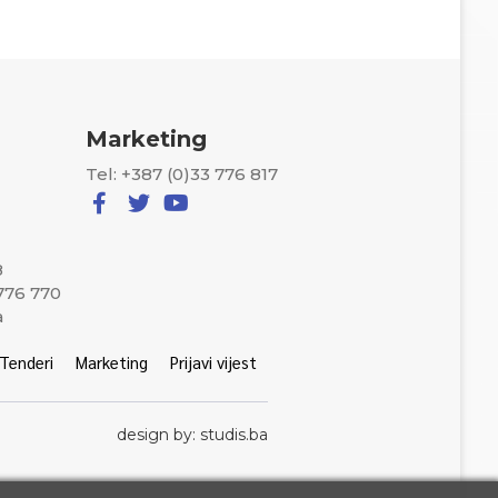
Marketing
Tel: +387 (0)33 776 817
8
 776 770
a
Tenderi
Marketing
Prijavi vijest
design by: studis.ba