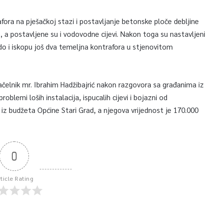
ora na pješačkoj stazi i postavljanje betonske ploče debljine
, a postavljene su i vodovodne cijevi. Nakon toga su nastavljeni
brdo i iskopu još dva temeljna kontrafora u stjenovitom
ačelnik mr. Ibrahim Hadžibajrić nakon razgovora sa građanima iz
roblemi loših instalacija, ispucalih cijevi i bojazni od
 iz budžeta Općine Stari Grad, a njegova vrijednost je 170.000
0
rticle Rating