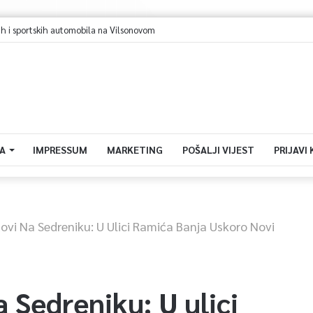
rajevo u avgustu centar regiona: Stižu lideri evropskih gradova
A
IMPRESSUM
MARKETING
POŠALJI VIJEST
PRIJAVI
vi Na Sedreniku: U Ulici Ramića Banja Uskoro Novi
 Sedreniku: U ulici