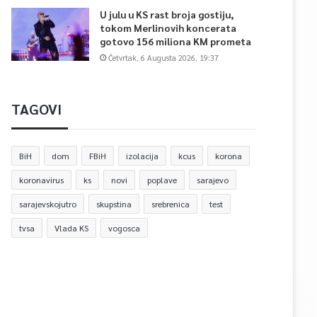
U julu u KS rast broja gostiju,
tokom Merlinovih koncerata
gotovo 156 miliona KM prometa
Četvrtak, 6 Augusta 2026, 19:37
TAGOVI
BiH
dom
FBiH
izolacija
kcus
korona
koronavirus
ks
novi
poplave
sarajevo
sarajevskojutro
skupstina
srebrenica
test
tvsa
Vlada KS
vogosca