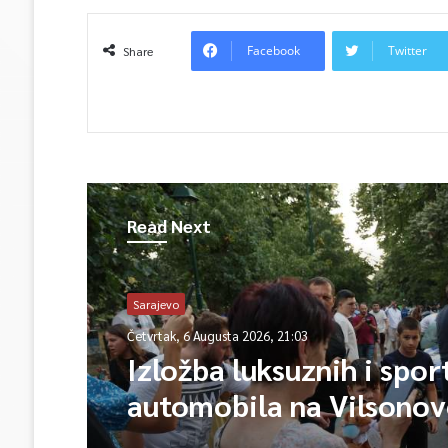
Facebook
Twitter
Share
Read Next
Sarajevo
Četvrtak, 6 Augusta 2026, 21:03
Izložba luksuznih i spor
automobila na Vilsono