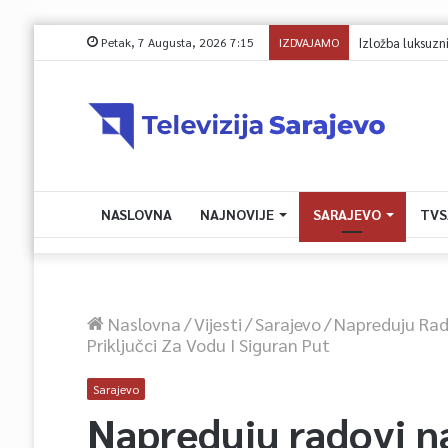
Petak, 7 Augusta, 2026 7:15
IZDVAJAMO
Avdić za TVSA: Sa
NASLOVNA
NAJNOVIJE
SARAJEVO
TVS
Naslovna
/
Vijesti
/
Sarajevo
/
Napreduju Rado
Priključci Za Vodu I Siguran Put
Sarajevo
Napreduju radovi na