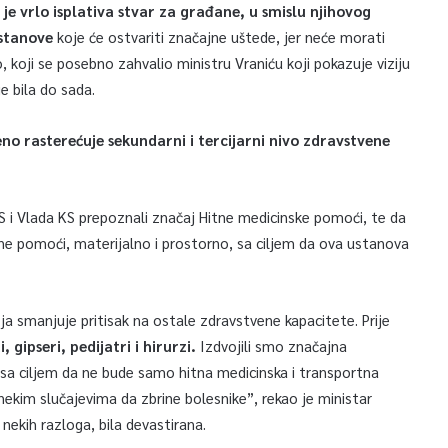
je vrlo isplativa stvar za građane, u smislu njihovog
ustanove
koje će ostvariti značajne uštede, jer neće morati
, koji se posebno zahvalio ministru Vraniću koji pokazuje viziju
e bila do sada.
no rasterećuje sekundarni i tercijarni nivo zdravstvene
KS i Vlada KS prepoznali značaj Hitne medicinske pomoći, te da
Hitne pomoći, materijalno i prostorno, sa ciljem da ova ustanova
 smanjuje pritisak na ostale zdravstvene kapacitete. Prije
, gipseri, pedijatri i hirurzi.
Izdvojili smo značajna
 sa ciljem da ne bude samo hitna medicinska i transportna
ekim slučajevima da zbrine bolesnike”, rekao je ministar
nekih razloga, bila devastirana.