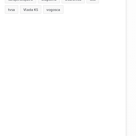
tvsa
Vlada KS
vogosca