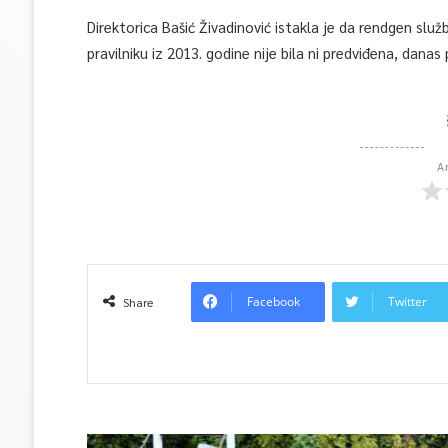
Direktorica Bašić Živadinović istakla je da rendgen slu
pravilniku iz 2013. godine nije bila ni predviđena, dana
A
Facebook
Twitter
Share