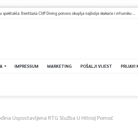
Sarajevo u znaku spektakla: Bentbaša Cliff Diving ponovo okuplja najbolje skakače i vrhunsku zabavu
A
IMPRESSUM
MARKETING
POŠALJI VIJEST
PRIJAVI
dina Uspostavljena RTG Služba U Hitnoj Pomoć