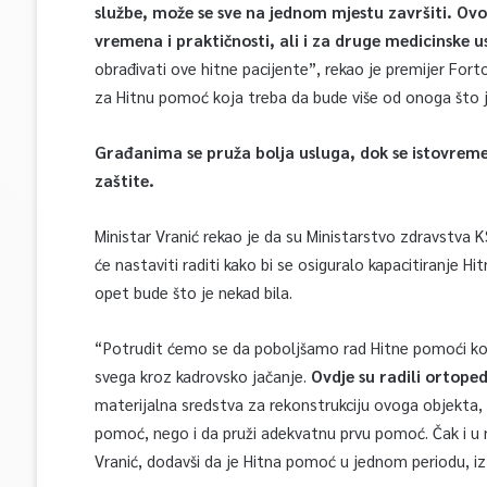
službe, može se sve na jednom mjestu završiti. Ovo 
vremena i praktičnosti, ali i za druge medicinske 
obrađivati ove hitne pacijente”, rekao je premijer Forto
za Hitnu pomoć koja treba da bude više od onoga što j
Građanima se pruža bolja usluga, dok se istovreme
zaštite.
Ministar Vranić rekao je da su Ministarstvo zdravstva 
će nastaviti raditi kako bi se osiguralo kapacitiranje 
opet bude što je nekad bila.
“Potrudit ćemo se da poboljšamo rad Hitne pomoći koja
svega kroz kadrovsko jačanje.
Ovdje su radili ortopedi
materijalna sredstva za rekonstrukciju ovoga objekta,
pomoć, nego i da pruži adekvatnu prvu pomoć. Čak i u n
Vranić, dodavši da je Hitna pomoć u jednom periodu, iz 