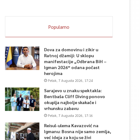
Popularno
Dova za domovinu i zikir u
Ratnoj džamiji: U sklopu
manifestacije „Odbrana BiH –
Igman 2026“ odana počast
herojima
Petak, 7 Augusta 2026, 17:24
Sarajevo u znaku spektakla:
Bentbaša Cliff Diving ponovo
okuplja najbolje skakače i
vrhunsku zabavu
Petak, 7 Augusta 2026, 17:16
Reisul-ulema Kavazović na
Igmanu: Bosna nije samo zemlja,
već ideja za koju se živi