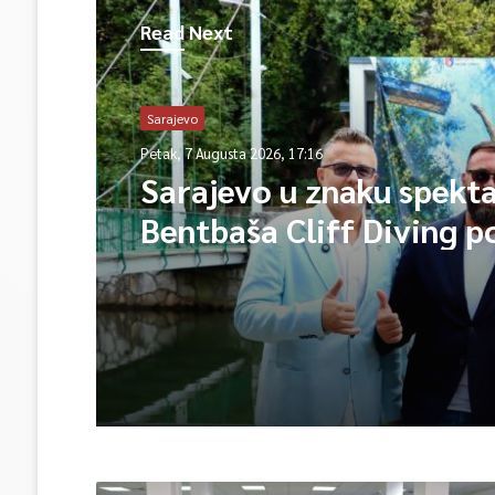
Read Next
Sarajevo
Petak, 7 Augusta 2026, 17:16
Sarajevo u znaku spekta
Bentbaša Cliff Diving 
okuplja najbolje skakače
vrhunsku zabavu