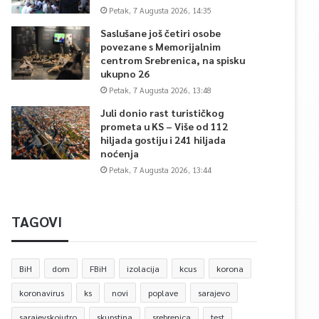
Petak, 7 Augusta 2026, 14:35
Saslušane još četiri osobe
povezane s Memorijalnim
centrom Srebrenica, na spisku
ukupno 26
Petak, 7 Augusta 2026, 13:48
Juli donio rast turističkog
prometa u KS – Više od 112
hiljada gostiju i 241 hiljada
noćenja
Petak, 7 Augusta 2026, 13:44
TAGOVI
BiH
dom
FBiH
izolacija
kcus
korona
koronavirus
ks
novi
poplave
sarajevo
sarajevskojutro
skupstina
srebrenica
test