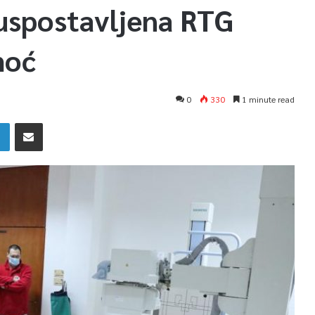
uspostavljena RTG
moć
0
330
1 minute read