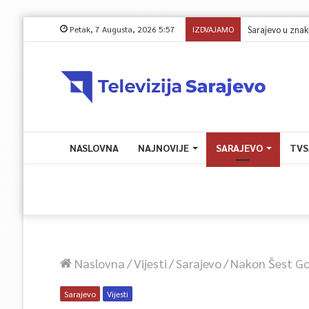
Petak, 7 Augusta, 2026 5:57
IZDVAJAMO
NASLOVNA
NAJNOVIJE
SARAJEVO
TVS
Naslovna
/
Vijesti
/
Sarajevo
/
Nakon Šest Go
Sarajevo
Vijesti