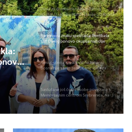
Dova za domovinu i zikir u Ratnoj
džamiji: U sklopu manifestacije „Odbrana
BiH – Igman 2026“ odana počast
herojima
Sarajevo u znaku spektakla: Bentbaša
Cliff Diving ponovo okuplja najbolje
skakače i vrhunsku zabavu
kla:
ponovo
Reisul-ulema Kavazović na Igmanu:
Bosna nije samo zemlja, već ideja za
 i
koju se živi
Saslušane još četiri osobe povezane s
Memorijalnim centrom Srebrenica, na
spisku ukupno 26