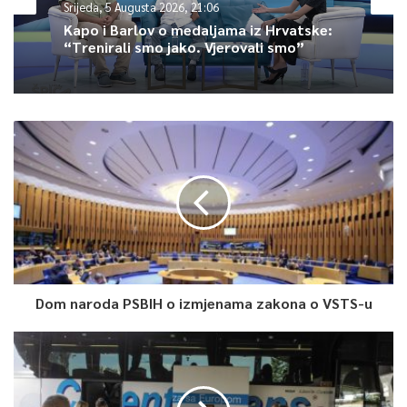
Srijeda, 5 Augusta 2026, 21:06
Kapo i Barlov o medaljama iz Hrvatske:
“Trenirali smo jako. Vjerovali smo”
Dom naroda PSBIH o izmjenama zakona o VSTS-u