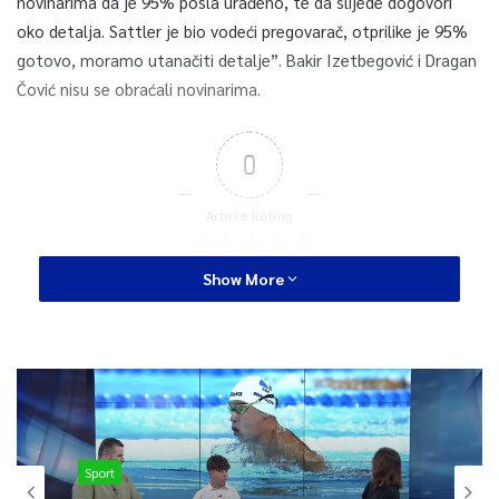
novinarima da je 95% posla urađeno, te da slijede dogovori
oko detalja. Sattler je bio vodeći pregovarač, otprilike je 95%
gotovo, moramo utanačiti detalje”. Bakir Izetbegović i Dragan
Čović nisu se obraćali novinarima.
0
Article Rating
Show More
Sport