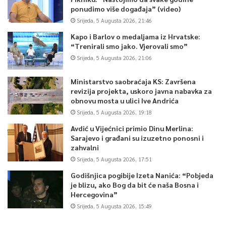
ponudimo više događaja” (video)
Srijeda, 5 Augusta 2026, 21:46
Kapo i Barlov o medaljama iz Hrvatske:
“Trenirali smo jako. Vjerovali smo”
Srijeda, 5 Augusta 2026, 21:06
Ministarstvo saobraćaja KS: Završena
revizija projekta, uskoro javna nabavka za
obnovu mosta u ulici Ive Andrića
Srijeda, 5 Augusta 2026, 19:18
Avdić u Vijećnici primio Dinu Merlina:
Sarajevo i građani su izuzetno ponosni i
zahvalni
Srijeda, 5 Augusta 2026, 17:51
Godišnjica pogibije Izeta Nanića: “Pobjeda
je blizu, ako Bog da bit će naša Bosna i
Hercegovina”
Srijeda, 5 Augusta 2026, 15:49