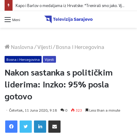
Kapo i Barlov o medaljama iz Hrvatske: “Trenirali smo jako. Vjerovali smo”
Meni
Naslovna
/
Vijesti
/
Bosna I Hercegovina
Bosna i Hercegovina
Vijesti
Nakon sastanka s političkim
liderima: Inzko: 95% posla
gotovo
Četvrtak, 11 Juna 2020, 9:18
0
323
Less than a minute