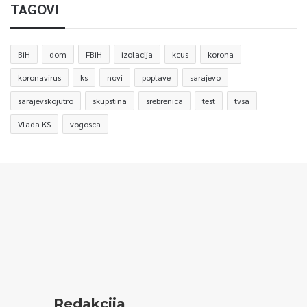
TAGOVI
BiH
dom
FBiH
izolacija
kcus
korona
koronavirus
ks
novi
poplave
sarajevo
sarajevskojutro
skupstina
srebrenica
test
tvsa
Vlada KS
vogosca
Redakcija