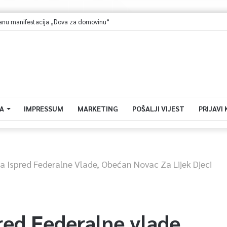
 manifestacija „Dova za domovinu“
A
IMPRESSUM
MARKETING
POŠALJI VIJEST
PRIJAVI
 Ispred Federalne Vlade, Obećan Novac Za Lijek Djeci
red Federalne vlade,