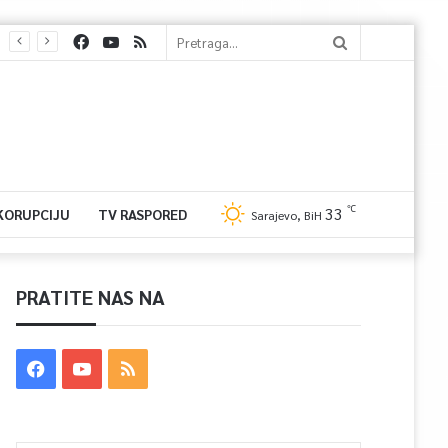
℃
33
 KORUPCIJU
TV RASPORED
Sarajevo, BiH
PRATITE NAS NA