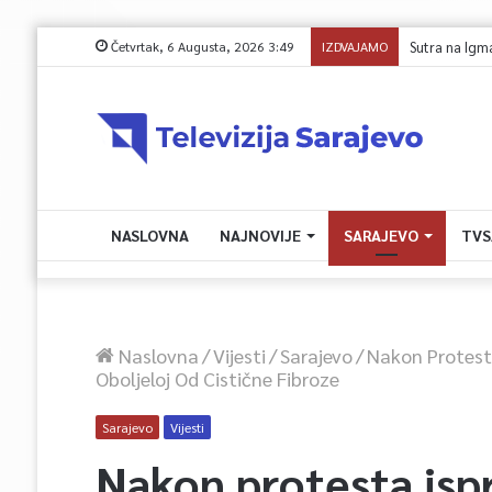
Četvrtak, 6 Augusta, 2026 3:49
IZDVAJAMO
Sutra na Igmanu
NASLOVNA
NAJNOVIJE
SARAJEVO
TVS
Naslovna
/
Vijesti
/
Sarajevo
/
Nakon Protesta
Oboljeloj Od Cistične Fibroze
Sarajevo
Vijesti
Nakon protesta isp