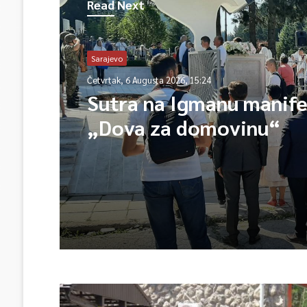
Read Next
Sarajevo
Četvrtak, 6 Augusta 2026, 15:24
Sutra na Igmanu manife
„Dova za domovinu“