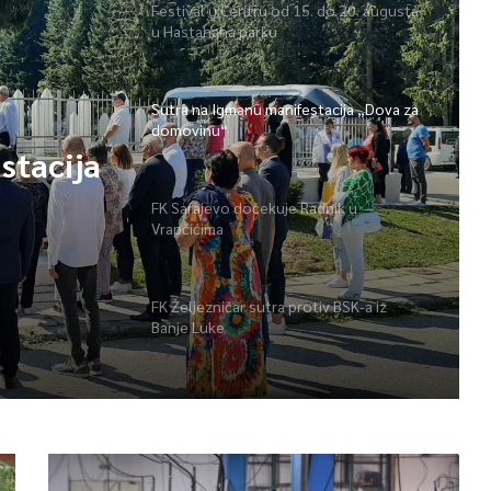
Festival u Centru od 15. do 20. augusta
u Hastahana parku
Sutra na Igmanu manifestacija „Dova za
domovinu“
stacija
FK Sarajevo dočekuje Radnik u
Vrapčićima
FK Željezničar sutra protiv BSK-a iz
Banje Luke