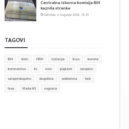
Centralna izborna komisija BiH
kaznila stranke
Četvrtak, 6 Augusta 2026, 15:19
TAGOVI
BiH
dom
FBiH
izolacija
kcus
korona
koronavirus
ks
novi
poplave
sarajevo
sarajevskojutro
skupstina
srebrenica
test
tvsa
Vlada KS
vogosca