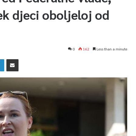
k djeci oboljeloj od
0
162
Less than a minute