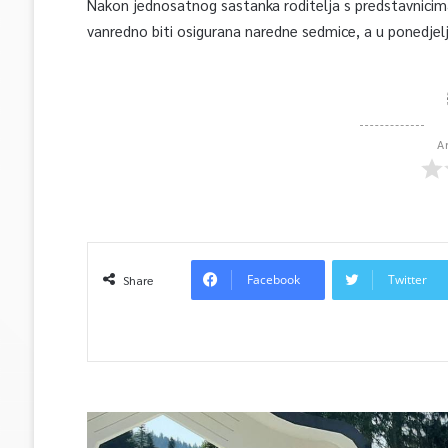
Nakon jednosatnog sastanka roditelja s predstavnicima
vanredno biti osigurana naredne sedmice, a u ponedje
A
Facebook
Twitter
Share