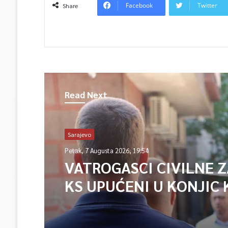
Facebook
Twitter
Share
Read Next
Sarajevo
Petak, 7 Augusta 2026, 19:54
VATROGASCI CIVILNE 
KS UPUĆENI U KONJIC 
ISPOMOĆ U GAŠENJU 