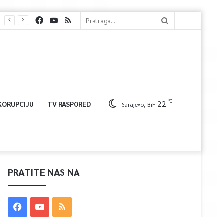
℃
22
 KORUPCIJU
TV RASPORED
Sarajevo, BiH
PRATITE NAS NA