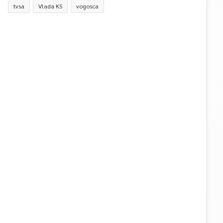
tvsa
Vlada KS
vogosca