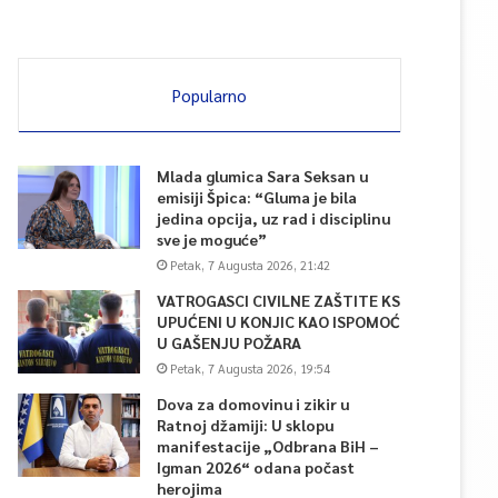
Popularno
Mlada glumica Sara Seksan u
emisiji Špica: “Gluma je bila
jedina opcija, uz rad i disciplinu
sve je moguće”
Petak, 7 Augusta 2026, 21:42
VATROGASCI CIVILNE ZAŠTITE KS
UPUĆENI U KONJIC KAO ISPOMOĆ
U GAŠENJU POŽARA
Petak, 7 Augusta 2026, 19:54
Dova za domovinu i zikir u
Ratnoj džamiji: U sklopu
manifestacije „Odbrana BiH –
Igman 2026“ odana počast
herojima