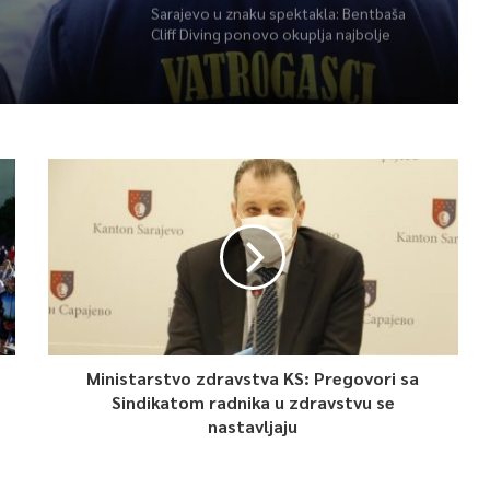
Sarajevo u znaku spektakla: Bentbaša
Cliff Diving ponovo okuplja najbolje
skakače i vrhunsku zabavu
Ministarstvo zdravstva KS: Pregovori sa
Sindikatom radnika u zdravstvu se
nastavljaju