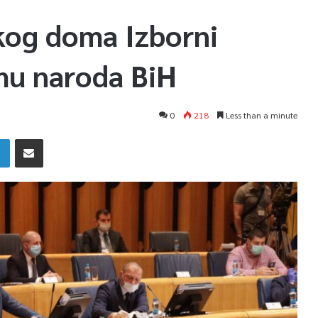
kog doma Izborni
mu naroda BiH
0
218
Less than a minute