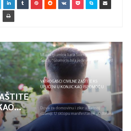
Mlada glumica Sara Seksan u emisiji
Špica: “Gluma je bila jedina opcija, uz rad
i disciplinu sve je moguće”
VATROGASCI CIVILNE ZAŠTITE KS
UPUĆENI U KONJIC KAO ISPOMOĆ U
GAŠENJU POŽARA
ZAŠTITE
KAO
Dova za domovinu i zikir u Ratnoj
džamiji: U sklopu manifestacije „Odbrana
POŽARA
BiH – Igman 2026“ odana počast
herojima