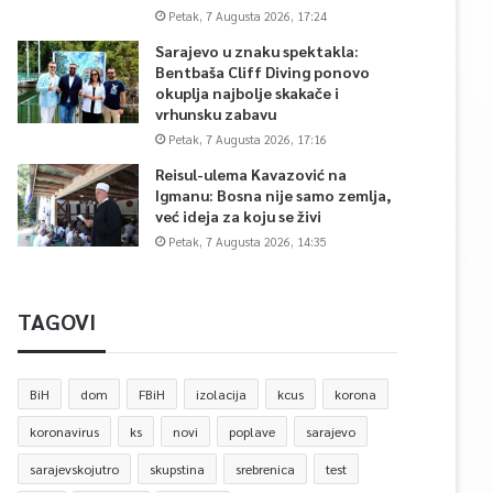
Petak, 7 Augusta 2026, 17:24
Sarajevo u znaku spektakla:
Bentbaša Cliff Diving ponovo
okuplja najbolje skakače i
vrhunsku zabavu
Petak, 7 Augusta 2026, 17:16
Reisul-ulema Kavazović na
Igmanu: Bosna nije samo zemlja,
već ideja za koju se živi
Petak, 7 Augusta 2026, 14:35
TAGOVI
BiH
dom
FBiH
izolacija
kcus
korona
koronavirus
ks
novi
poplave
sarajevo
sarajevskojutro
skupstina
srebrenica
test