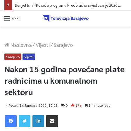
Denyel Ismir Kovač o programu Predbračno savjetovanje 2026 (video)
Meni
Naslovna
/
Vijesti
/
Sarajevo
Sarajevo
Vijesti
Nakon 15 godina povećane plate
radnicima u komunalnom
sektoru
Petak, 14 Januara 2022, 12:23
0
176
1 minute read