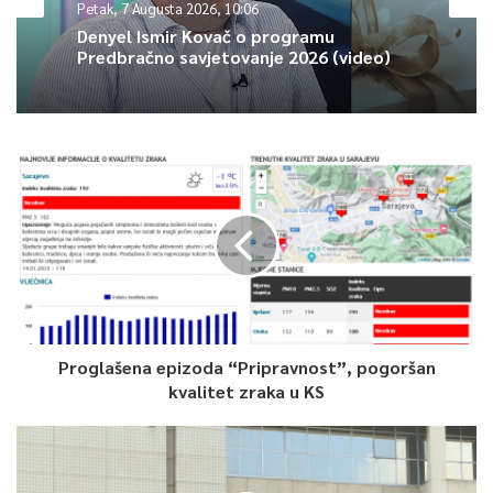
Petak, 7 Augusta 2026, 10:06
ugovor daje garanciju i sigurnost – zaključio je Gušo, saopćeno
Denyel Ismir Kovač o programu
je iz Službe za protokol i press KS.
Predbračno savjetovanje 2026 (video)
0
Article Rating
Proglašena epizoda “Pripravnost”, pogoršan
kvalitet zraka u KS