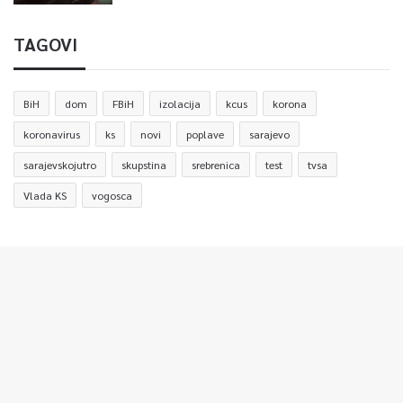
TAGOVI
BiH
dom
FBiH
izolacija
kcus
korona
koronavirus
ks
novi
poplave
sarajevo
sarajevskojutro
skupstina
srebrenica
test
tvsa
Vlada KS
vogosca