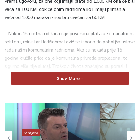
Prema ugovoru, za one koji imaju plate do 1.000 KM ona će biti
veća za 100 KM, dok će onim radnicima koji imaju primanja
veća od 1.000 maraka iznos biti uvećan za 80 KM.
– Nakon 15 godina od kada nije povećana plata u komunalnom
sektoru, ministar Hadžiahmetović se izborio da poboljša uslove
rada našim komunalnim radnicima. Ako su nekada prije 15
godina kružile priče da je komunalna privreda preplaćena, to
sigurno više nije slučaj. Troškovi života značajno su porasli i
bilo je vrijeme da napravimo korekciju – naveo je premijer
Show More
Forto.
Gušo je, podsjetivši da su zadnje povećanje plata imali 2006.
godine, rekao da je komunalna privreda u teškoj situaciji, iako
se radi o žili kucavici Kantona Sarajevo.
– Dobra je stvar što se to prepoznalo na vrijeme, da bi
Sarajevo
zaustavili odlazak i iseljavanje naših radnika, jer Kolektivni