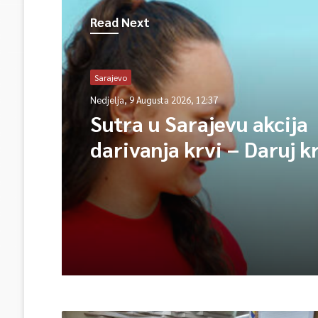
Read Next
Sarajevo
Nedjelja, 9 Augusta 2026, 12:37
Sutra u Sarajevu akcija
darivanja krvi – Daruj k
opet njihov heroj