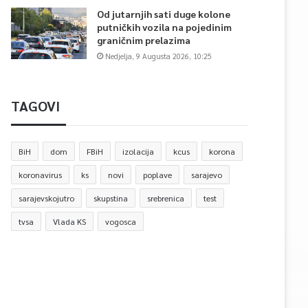
Od jutarnjih sati duge kolone
putničkih vozila na pojedinim
graničnim prelazima
Nedjelja, 9 Augusta 2026, 10:25
TAGOVI
BiH
dom
FBiH
izolacija
kcus
korona
koronavirus
ks
novi
poplave
sarajevo
sarajevskojutro
skupstina
srebrenica
test
tvsa
Vlada KS
vogosca