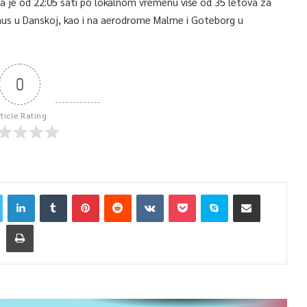
da je od 22:05 sati po lokalnom vremenu više od 35 letova za
us u Danskoj, kao i na aerodrome Malme i Goteborg u
0
rticle Rating