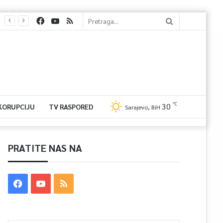
℃
30
 KORUPCIJU
TV RASPORED
Sarajevo, BiH
PRATITE NAS NA