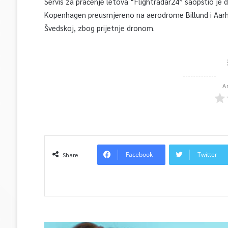
Servis za praćenje letova “Flightradar24” saopštio je 
Kopenhagen preusmjereno na aerodrome Billund i Aarh
Švedskoj, zbog prijetnje dronom.
A
Facebook
Twitter
Share