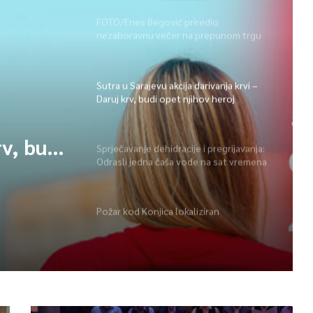
FOTO/Enes Begović priredio
nezaboravnu večer na prepunom trgu
na Ilidži
Sutra u Sarajevu akcija darivanja krvi –
Daruj krv, budi opet njihov heroj
rv, budi
Sprječavanje dehidracije i pregrijavanja:
Odrasli jedna čaša vode na sat vremena
Požar kod Konjica lokaliziran