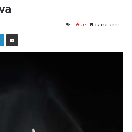
va
0
217
Less than a minute