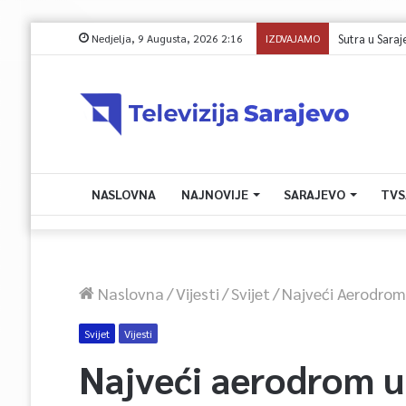
Nedjelja, 9 Augusta, 2026 2:16
IZDVAJAMO
Sutra u Sarajevu
NASLOVNA
NAJNOVIJE
SARAJEVO
TVS
Naslovna
/
Vijesti
/
Svijet
/
Najveći Aerodrom
Svijet
Vijesti
Najveći aerodrom u