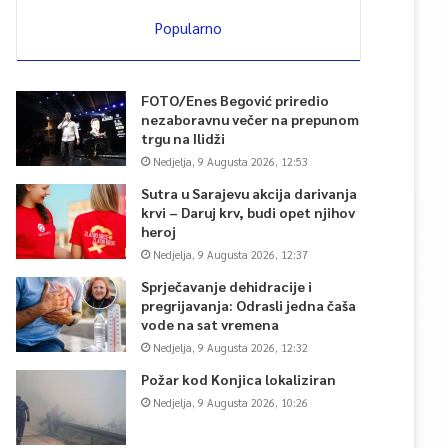
Popularno
FOTO/Enes Begović priredio
nezaboravnu večer na prepunom
trgu na Ilidži
Nedjelja, 9 Augusta 2026, 12:53
Sutra u Sarajevu akcija darivanja
krvi – Daruj krv, budi opet njihov
heroj
Nedjelja, 9 Augusta 2026, 12:37
Sprječavanje dehidracije i
pregrijavanja: Odrasli jedna čaša
vode na sat vremena
Nedjelja, 9 Augusta 2026, 12:32
Požar kod Konjica lokaliziran
Nedjelja, 9 Augusta 2026, 10:26