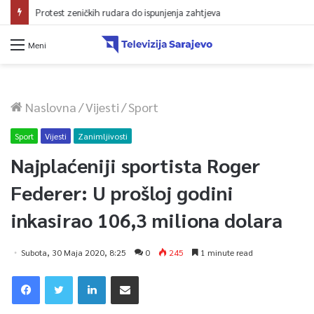
Protest zeničkih rudara do ispunjenja zahtjeva
Meni
Naslovna
/
Vijesti
/
Sport
Sport
Vijesti
Zanimljivosti
Najplaćeniji sportista Roger
Federer: U prošloj godini
inkasirao 106,3 miliona dolara
Subota, 30 Maja 2020, 8:25
0
245
1 minute read