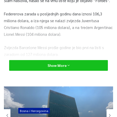
Slam naslova, našao se na vrhu liste koju je objavio “Forbes”.
Federerova zarada u posljednjih godinu dana iznosi 106,3
miliona dolara, a iza njega se nalazi zvijezda Juventusa
Cristiano Ronaldo (105 miliona dolara), a na trećem Argentinac
Lionel Messi (104 miliona dolara).
Zvijezda Barcelone Messi prošle godine je bio prvi na listi s
zaradom od 127 miliona dolara.
Show More
Ovako izgleda lista 10 najplaćenijih sportista:
1. Roger Federer 106,3 miliona dolara
2. Cristiano Ronaldo 105 miliona dolara
3. Lionel Messi 104 miliona dolara
Bosna i Hercegovina
Bosna i Hercegovina