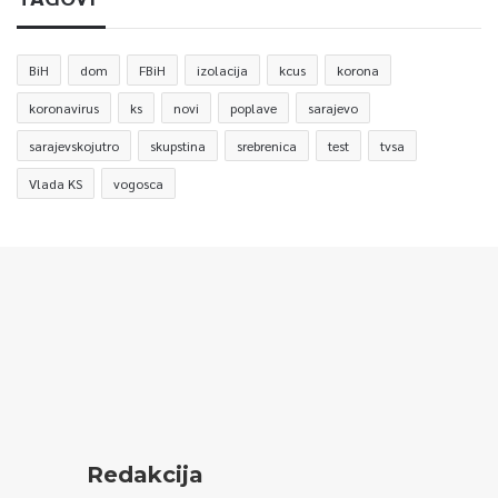
BiH
dom
FBiH
izolacija
kcus
korona
koronavirus
ks
novi
poplave
sarajevo
sarajevskojutro
skupstina
srebrenica
test
tvsa
Vlada KS
vogosca
Redakcija