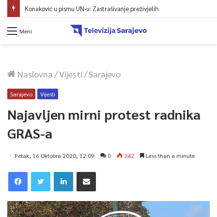
Konaković u pismu UN-u: Zastrašivanje preživjelih
Meni
Naslovna
/
Vijesti
/
Sarajevo
Sarajevo
Vijesti
Najavljen mirni protest radnika
GRAS-a
Petak, 16 Oktobra 2020, 12:09
0
342
Less than a minute