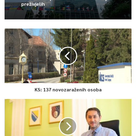
preživjelih
KS: 137 novozaraženih osoba