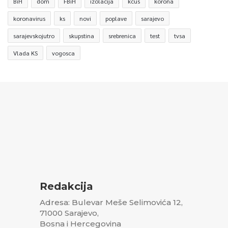
BiH
dom
FBiH
izolacija
kcus
korona
koronavirus
ks
novi
poplave
sarajevo
sarajevskojutro
skupstina
srebrenica
test
tvsa
Vlada KS
vogosca
Redakcija
Adresa: Bulevar Meše Selimovića 12,
71000 Sarajevo,
Bosna i Hercegovina