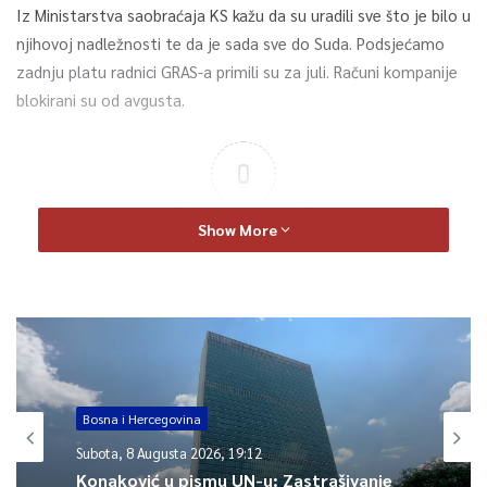
Iz Ministarstva saobraćaja KS kažu da su uradili sve što je bilo u
njihovoj nadležnosti te da je sada sve do Suda. Podsjećamo
zadnju platu radnici GRAS-a primili su za juli. Računi kompanije
blokirani su od avgusta.
0
Article Rating
Show More
Bosna i Hercegovina
Subota, 8 Augusta 2026, 19:12
Konaković u pismu UN-u: Zastrašivanje