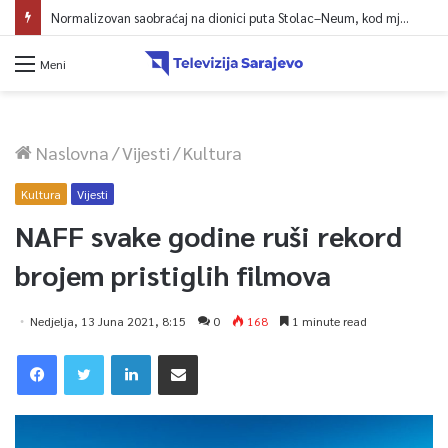
Normalizovan saobraćaj na dionici puta Stolac–Neum, kod mjesta Udora, nakon nezgode
Meni
Naslovna
/
Vijesti
/
Kultura
Kultura
Vijesti
NAFF svake godine ruši rekord
brojem pristiglih filmova
Nedjelja, 13 Juna 2021, 8:15
0
168
1 minute read