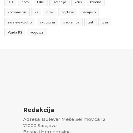
BiH
dom
FBiH
izolacija
kcus
korona
koronavirus
ks
novi
poplave
sarajevo
sarajevskojutro
skupstina
srebrenica
test
tvsa
Vlada KS
vogosca
Redakcija
Adresa: Bulevar Meše Selimovića 12,
71000 Sarajevo,
Bosna i Hercegovina