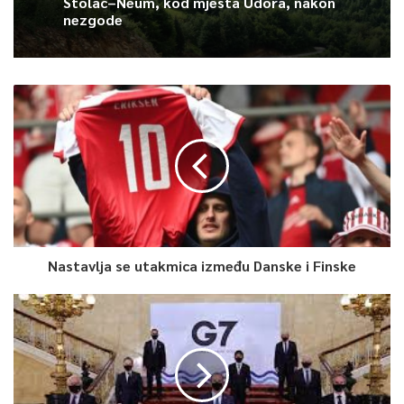
Stolac–Neum, kod mjesta Udora, nakon
nezgode
Article Rating
Nastavlja se utakmica između Danske i Finske