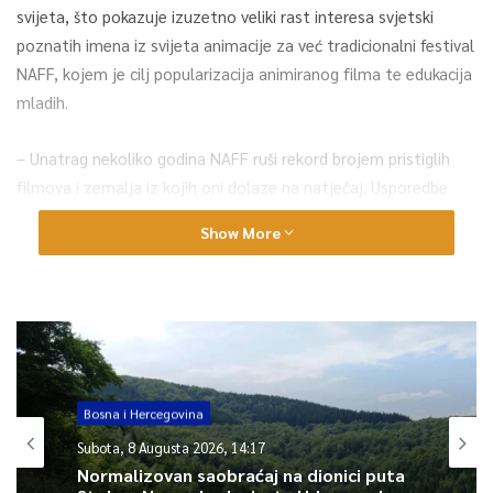
svijeta, što pokazuje izuzetno veliki rast interesa svjetski
poznatih imena iz svijeta animacije za već tradicionalni festival
NAFF, kojem je cilj popularizacija animiranog filma te edukacija
mladih.
– Unatrag nekoliko godina NAFF ruši rekord brojem pristiglih
filmova i zemalja iz kojih oni dolaze na natječaj. Usporedbe
radi, prošle godine je na natječaj pristiglo malo manje od 2000.
Show More
Dakle, iako je bila pandemijska godina svijet animacije očito ne
miruje, on radi – izjavila je za Fenu glasnogovornica NAFF-a Mia
Bojičić.
Nakon selekcije ove godine u okviru NAFF-a bit će prikazano
123 filma u natjecateljskom i 68 filmova u panorama
programu.
Bosna i Hercegovina
Subota, 8 Augusta 2026, 14:17
Normalizovan saobraćaj na dionici puta
0