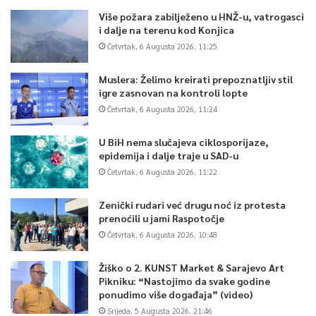
Više požara zabilježeno u HNŽ-u, vatrogasci
i dalje na terenu kod Konjica
Četvrtak, 6 Augusta 2026, 11:25
Muslera: Želimo kreirati prepoznatljiv stil
igre zasnovan na kontroli lopte
Četvrtak, 6 Augusta 2026, 11:24
U BiH nema slučajeva ciklosporijaze,
epidemija i dalje traje u SAD-u
Četvrtak, 6 Augusta 2026, 11:22
Zenički rudari već drugu noć iz protesta
prenoćili u jami Raspotočje
Četvrtak, 6 Augusta 2026, 10:48
Žiško o 2. KUNST Market & Sarajevo Art
Pikniku: “Nastojimo da svake godine
ponudimo više događaja” (video)
Srijeda, 5 Augusta 2026, 21:46