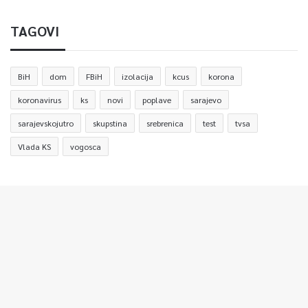
TAGOVI
BiH
dom
FBiH
izolacija
kcus
korona
koronavirus
ks
novi
poplave
sarajevo
sarajevskojutro
skupstina
srebrenica
test
tvsa
Vlada KS
vogosca