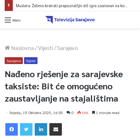
Muslera: Želimo kreirati prepoznatljiv stil igre zasnovan na kontroli lopte
Meni
Naslovna
/
Vijesti
/
Sarajevo
Sarajevo
Vijesti
Nađeno rješenje za sarajevske
taksiste: Bit će omogućeno
zaustavljanje na stajalištima
Srijeda, 15 Oktobra 2025, 16:05
0
166
1 minute read