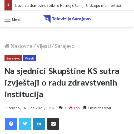
Dova za domovinu i zikir u Ratnoj džamiji: U sklopu manifestacije „Odbrana BiH – Igman 2026“ odana počast herojima
Meni
Naslovna
/
Vijesti
/
Sarajevo
Sarajevo
Vijesti
Na sjednici Skupštine KS sutra
izvještaji o radu zdravstvenih
institucija
Srijeda, 16 Juna 2021, 12:26
0
165
2 minutes read