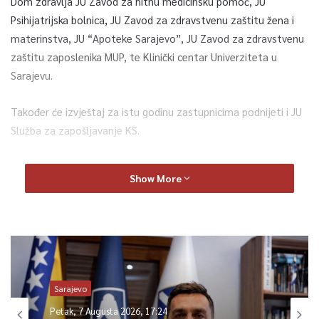
Dom zdravlja JU Zavod za hitnu medicinsku pomoć, JU
Psihijatrijska bolnica, JU Zavod za zdravstvenu zaštitu žena i
materinstva, JU “Apoteke Sarajevo”, JU Zavod za zdravstvenu
zaštitu zaposlenika MUP, te Klinički centar Univerziteta u
Sarajevu.
Također će izvještaj za istu godinu zastupnicima podnijeti i JU
Služba za zapošljavanje KS.
Po završetku te sjednica, bit će održana i 38.sjednica Skupštine
Show More
KS, a na dnevnom redu će, osim informacije o epidemiološkoj
situaciji u Kantonu Sarajevo, biti i Nacrt Zakona o
ministarstvima i drugim organima uprave KS, te Prijedlog
odluke o potvrđivanju rješenja o razrješenju ministrice za
pravdu i upravu Lejle Brčić ali i imenovanju nove, a za tu
funkciju je predložena Darja Softić-Kadenić.
Sarajevo
Petak, 7 Augusta 2026, 17:24
Pred zastupnicima će biti i donošenje Odluke o davanju