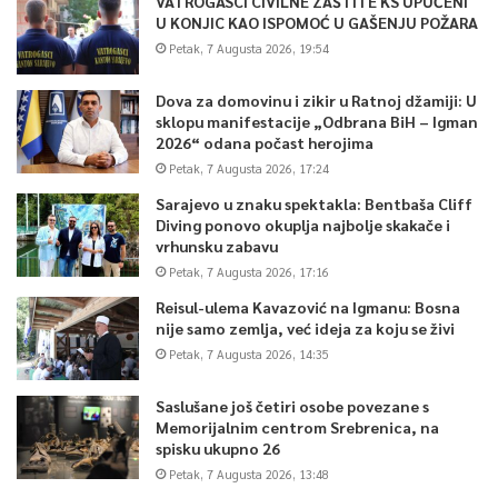
VATROGASCI CIVILNE ZAŠTITE KS UPUĆENI
U KONJIC KAO ISPOMOĆ U GAŠENJU POŽARA
Petak, 7 Augusta 2026, 19:54
Dova za domovinu i zikir u Ratnoj džamiji: U
sklopu manifestacije „Odbrana BiH – Igman
2026“ odana počast herojima
Petak, 7 Augusta 2026, 17:24
Sarajevo u znaku spektakla: Bentbaša Cliff
Diving ponovo okuplja najbolje skakače i
vrhunsku zabavu
Petak, 7 Augusta 2026, 17:16
Reisul-ulema Kavazović na Igmanu: Bosna
nije samo zemlja, već ideja za koju se živi
Petak, 7 Augusta 2026, 14:35
Saslušane još četiri osobe povezane s
Memorijalnim centrom Srebrenica, na
spisku ukupno 26
Petak, 7 Augusta 2026, 13:48