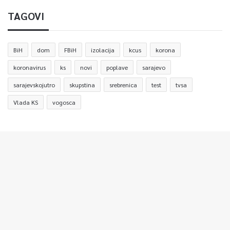
TAGOVI
BiH
dom
FBiH
izolacija
kcus
korona
koronavirus
ks
novi
poplave
sarajevo
sarajevskojutro
skupstina
srebrenica
test
tvsa
Vlada KS
vogosca