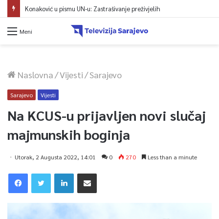
Konaković u pismu UN-u: Zastrašivanje preživjelih
Meni
Naslovna
/
Vijesti
/
Sarajevo
Sarajevo
Vijesti
Na KCUS-u prijavljen novi slučaj
majmunskih boginja
Utorak, 2 Augusta 2022, 14:01
0
270
Less than a minute