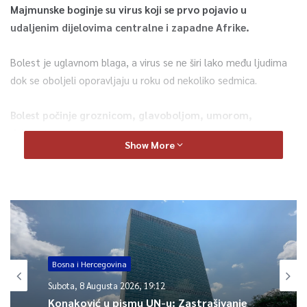
Majmunske boginje su virus koji se prvo pojavio u
udaljenim dijelovima centralne i zapadne Afrike.
Bolest je uglavnom blaga, a virus se ne širi lako među ljudima
dok se oboljeli oporavljaju u roku od nekoliko sedmica.
Bolest počinje groznicom, glavoboljom, umorom,
drhtavicom i bolovima u mišićima. Majmunske boginje
Show More
uzrokuju i otečene limfne čvorove.
0
Article Rating
Bosna i Hercegovina
Subota, 8 Augusta 2026, 19:12
Konaković u pismu UN-u: Zastrašivanje