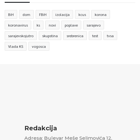
BiH
dom
FBiH
izolacija
kcus
korona
koronavirus
ks
novi
poplave
sarajevo
sarajevskojutro
skupstina
srebrenica
test
tvsa
Vlada KS
vogosca
Redakcija
Adresa: Bulevar Meše Selimovića 12,