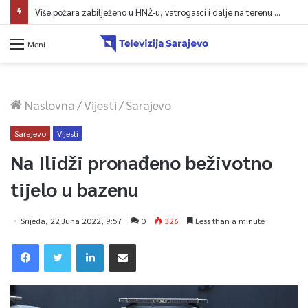
Više požara zabilježeno u HNŽ-u, vatrogasci i dalje na terenu kod Konjica
Meni
Naslovna
/
Vijesti
/
Sarajevo
Sarajevo
Vijesti
Na Ilidži pronađeno beživotno
tijelo u bazenu
Srijeda, 22 Juna 2022, 9:57
0
326
Less than a minute