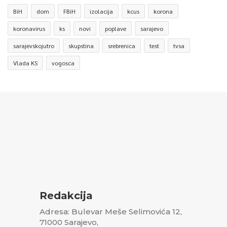
BiH
dom
FBiH
izolacija
kcus
korona
koronavirus
ks
novi
poplave
sarajevo
sarajevskojutro
skupstina
srebrenica
test
tvsa
Vlada KS
vogosca
Redakcija
Adresa: Bulevar Meše Selimovića 12,
71000 Sarajevo,