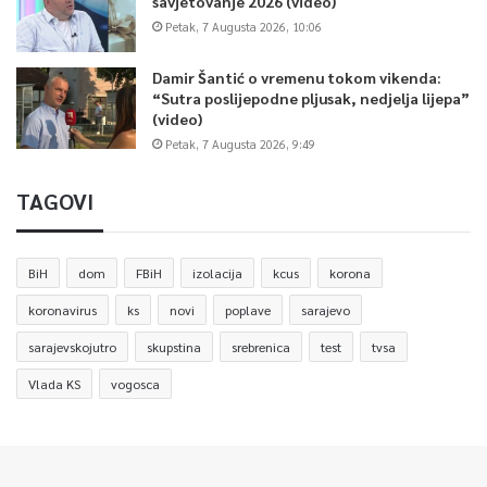
savjetovanje 2026 (video)
Petak, 7 Augusta 2026, 10:06
Damir Šantić o vremenu tokom vikenda:
“Sutra poslijepodne pljusak, nedjelja lijepa”
(video)
Petak, 7 Augusta 2026, 9:49
TAGOVI
BiH
dom
FBiH
izolacija
kcus
korona
koronavirus
ks
novi
poplave
sarajevo
sarajevskojutro
skupstina
srebrenica
test
tvsa
Vlada KS
vogosca