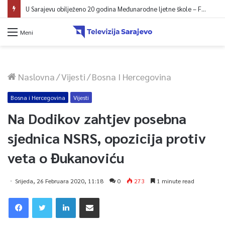
U Sarajevu obilježeno 20 godina Međunarodne ljetne škole – Fokus na izazovima međunarodne pravde
Meni
Naslovna
/
Vijesti
/
Bosna I Hercegovina
Bosna i Hercegovina
Vijesti
Na Dodikov zahtjev posebna
sjednica NSRS, opozicija protiv
veta o Đukanoviću
Srijeda, 26 Februara 2020, 11:18
0
273
1 minute read