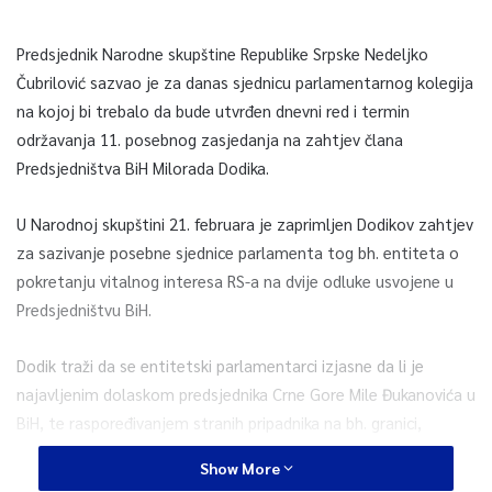
Predsjednik Narodne skupštine Republike Srpske Nedeljko
Čubrilović sazvao je za danas sjednicu parlamentarnog kolegija
na kojoj bi trebalo da bude utvrđen dnevni red i termin
održavanja 11. posebnog zasjedanja na zahtjev člana
Predsjedništva BiH Milorada Dodika.
U Narodnoj skupštini 21. februara je zaprimljen Dodikov zahtjev
za sazivanje posebne sjednice parlamenta tog bh. entiteta o
pokretanju vitalnog interesa RS-a na dvije odluke usvojene u
Predsjedništvu BiH.
Dodik traži da se entitetski parlamentarci izjasne da li je
najavljenim dolaskom predsjednika Crne Gore Mile Đukanovića u
BiH, te raspoređivanjem stranih pripadnika na bh. granici,
ugrožen vitalni interes RS.
Show More