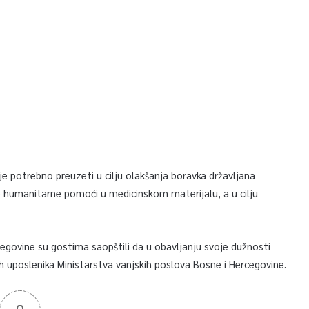
e potrebno preuzeti u cilju olakšanja boravka državljana
e humanitarne pomoći u medicinskom materijalu, a u cilju
cegovine su gostima saopštili da u obavljanju svoje dužnosti
h uposlenika Ministarstva vanjskih poslova Bosne i Hercegovine.