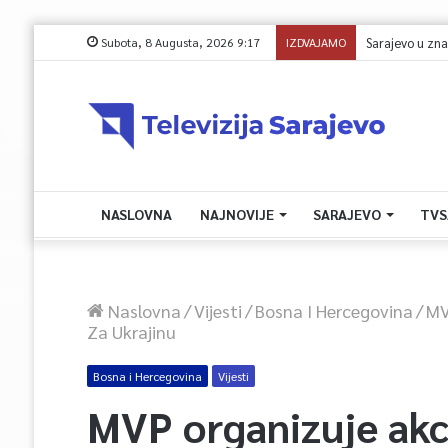
Subota, 8 Augusta, 2026 9:17
IZDVAJAMO
NASLOVNA
NAJNOVIJE
SARAJEVO
TVS
Naslovna
/
Vijesti
/
Bosna I Hercegovina
/
MV
Za Ukrajinu
Bosna i Hercegovina
Vijesti
MVP organizuje akci