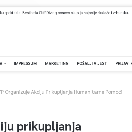
Sarajevo u znaku spektakla: Bentbaša Cliff Diving ponovo okuplja najbolje skakače i vrhunsku zabavu
A
IMPRESSUM
MARKETING
POŠALJI VIJEST
PRIJAVI
P Organizuje Akciju Prikupljanja Humanitarne Pomoći
ju prikupljanja