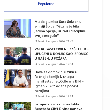
Popularno
Mlada glumica Sara Seksan u
emisiji Špica: “Gluma je bila
jedina opcija, uz rad i disciplinu
sve je moguće”
Petak, 7 Augusta 2026, 21:42
VATROGASCI CIVILNE ZAŠTITE KS
UPUĆENI U KONJIC KAO ISPOMOĆ
U GAŠENJU POŽARA
Petak, 7 Augusta 2026, 19:54
Dova za domovinu i zikir u
Ratnoj džamiji: U sklopu
manifestacije „Odbrana BiH –
Igman 2026“ odana počast
herojima
Petak, 7 Augusta 2026, 17:24
Sarajevo u znaku spektakla:
Bentbaša Cliff Diving ponovo