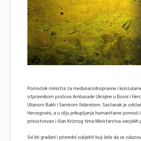
Pomoćnik ministra za međunarodnopravne i konzularne 
otpravnikom poslova Ambasade Ukrajine u Bosni i Herce
Ulianom Bakh i Samirom Ibiševićem. Sastanak je održan 
Hercegovini, a u cilju prikupljanja humanitarne pomoći
prisustvovao i član Kriznog tima Ministarstva vanjskih
Svi bh građani i privredni subjekti koji žele da se odaz