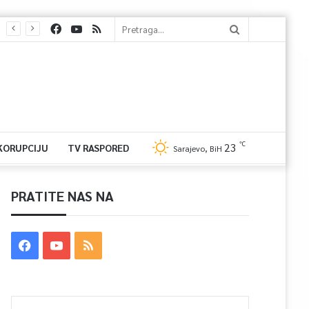
℃
23
 KORUPCIJU
TV RASPORED
Sarajevo, BiH
PRATITE NAS NA