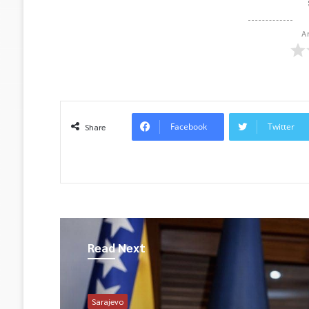
A
Facebook
Twitter
Share
Read Next
Sarajevo