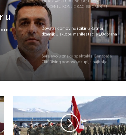
VATROGASCI CIVILNE ZAŠTITE KS
UPUĆENI U KONJIC KAO ISPOMOĆ U
GAŠENJU POŽARA
kla:
ponovo
Dova za domovinu i zikir u Ratnoj
džamiji: U sklopu manifestacije „Odbrana
 i
BiH – Igman 2026“ odana počast
herojima
Sarajevo u znaku spektakla: Bentbaša
Cliff Diving ponovo okuplja najbolje
skakače i vrhunsku zabavu