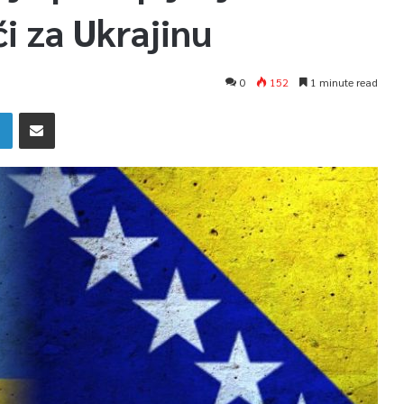
 za Ukrajinu
0
152
1 minute read