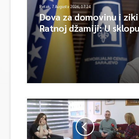
Petak, 7 Augusta 2026, 17:16
Sarajevo u znaku spekta
Bentbaša Cliff Diving 
okuplja najbolje skakače
vrhunsku zabavu