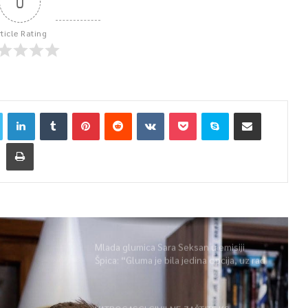
0
rticle Rating
Mlada glumica Sara Seksan u emisiji
Špica: “Gluma je bila jedina opcija, uz rad
i disciplinu sve je moguće”