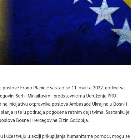
poslove Frano Planinić sastao se 11. marta 2022. godine sa
govini Serhii Miniailovim i predstavnicima Udruženja PROI
na inicijativu otpravnika poslova Ambasade Ukrajine u Bosni i
 i slanja iste u područja pogođena ratnim dejstvima. Sastanku je
 poslova Bosne i Hercegovine Elzin Gočobija.
ovu i učestvuju u akciji prikupljanja humanitarne pomoći, mogu se