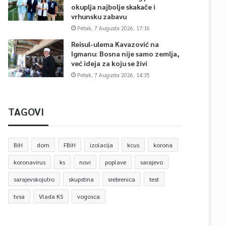
okuplja najbolje skakače i
vrhunsku zabavu
Petak, 7 Augusta 2026, 17:16
Reisul-ulema Kavazović na
Igmanu: Bosna nije samo zemlja,
već ideja za koju se živi
Petak, 7 Augusta 2026, 14:35
TAGOVI
BiH
dom
FBiH
izolacija
kcus
korona
koronavirus
ks
novi
poplave
sarajevo
sarajevskojutro
skupstina
srebrenica
test
tvsa
Vlada KS
vogosca