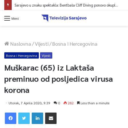
Sarajevo u znaku spektakla: Bentbaša Cliff Diving ponovo okuplja najbolje skakače i vrhunsku zabavu
Meni
Naslovna
/
Vijesti
/
Bosna I Hercegovina
Bosna i Hercegovina
Vijesti
Muškarac (65) iz Laktaša
preminuo od posljedica virusa
korona
Utorak, 7 Aprila 2020, 9:39
0
282
Less than a minute