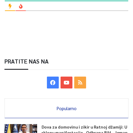
PRATITE NAS NA
Popularno
Dova za domovinu i zikir u Ratnoj džamiji: U
sklopu manifestacije „Odbrana BiH – Igman