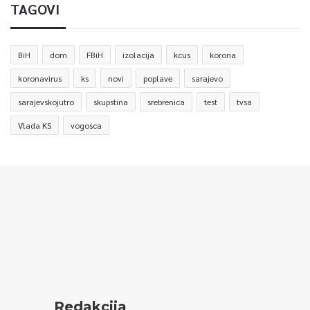
TAGOVI
BiH
dom
FBiH
izolacija
kcus
korona
koronavirus
ks
novi
poplave
sarajevo
sarajevskojutro
skupstina
srebrenica
test
tvsa
Vlada KS
vogosca
Redakcija