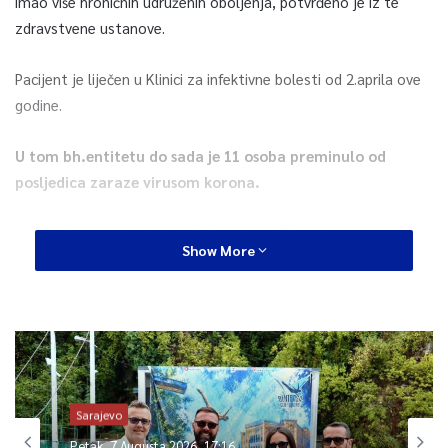
imao više hroničnih udruženih oboljenja, potvrđeno je iz te
zdravstvene ustanove.
Pacijent je liječen u Klinici za infektivne bolesti od 2.aprila ove
godine.
U tom bh.entitetu do sada je 11 osoba preminulo od
posljedica zaraze virusom korona.
Covid -19 potvrđen je kod 304 osobe, a 35 osoba se oporavilo.
Show More
0
Article Rating
Sarajevo
Petak, 7 Augusta 2026, 17:16