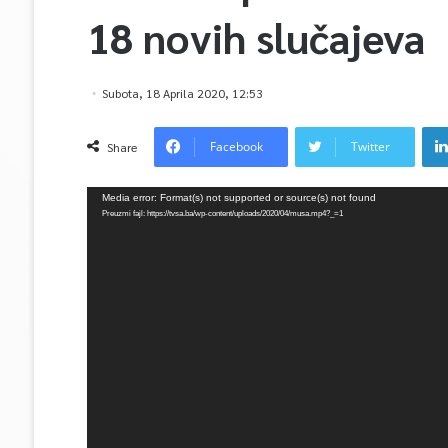
18 novih slučajeva
Subota, 18 Aprila 2020, 12:53
Facebook
Twitter
Share
Video
Media error: Format(s) not supported or source(s) not found
Player
Preuzmi fajl: https://tvsa.ba/wp-content/uploads/2020/04/musa.mp4?_=1