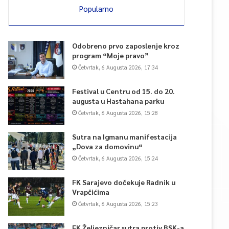
Popularno
Odobreno prvo zaposlenje kroz
program “Moje pravo”
Četvrtak, 6 Augusta 2026, 17:34
Festival u Centru od 15. do 20.
augusta u Hastahana parku
Četvrtak, 6 Augusta 2026, 15:28
Sutra na Igmanu manifestacija
„Dova za domovinu“
Četvrtak, 6 Augusta 2026, 15:24
FK Sarajevo dočekuje Radnik u
Vrapčićima
Četvrtak, 6 Augusta 2026, 15:23
FK Željezničar sutra protiv BSK-a