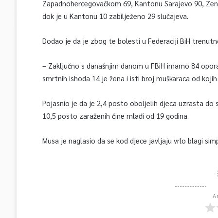
Zapadnohercegovačkom 69, Kantonu Sarajevo 90, Zen
dok je u Kantonu 10 zabilježeno 29 slučajeva.
Dodao je da je zbog te bolesti u Federaciji BiH trenutno
– Zaključno s današnjim danom u FBiH imamo 84 opora
smrtnih ishoda 14 je žena i isti broj muškaraca od kojih
Pojasnio je da je 2,4 posto oboljelih djeca uzrasta do
10,5 posto zaraženih čine mlađi od 19 godina.
Musa je naglasio da se kod djece javljaju vrlo blagi simp
A