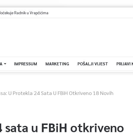
dočekuje Radnik u Vrapčićima
A
IMPRESSUM
MARKETING
POŠALJI VIJEST
PRIJAVI
sa: U Protekla 24 Sata U FBiH Otkriveno 18 Novih
 sata u FBiH otkriveno