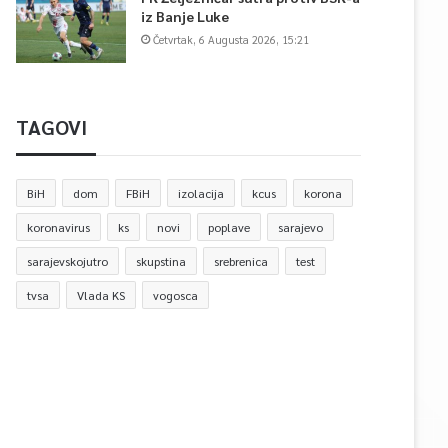
iz Banje Luke
Četvrtak, 6 Augusta 2026, 15:21
TAGOVI
BiH
dom
FBiH
izolacija
kcus
korona
koronavirus
ks
novi
poplave
sarajevo
sarajevskojutro
skupstina
srebrenica
test
tvsa
Vlada KS
vogosca