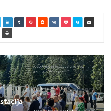
Odobreno prvo zaposlenje kroz
program “Moje pravo”
Festival u Centru od 15. do 20. augusta
u Hastahana parku
Sutra na Igmanu manifestacija „Dova za