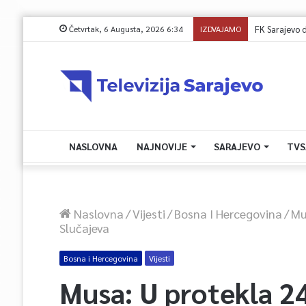
Četvrtak, 6 Augusta, 2026 6:34
IZDVAJAMO
FK Sarajevo 
NASLOVNA
NAJNOVIJE
SARAJEVO
TVS
Naslovna
/
Vijesti
/
Bosna I Hercegovina
/
Mu
Slučajeva
Bosna i Hercegovina
Vijesti
Musa: U protekla 24