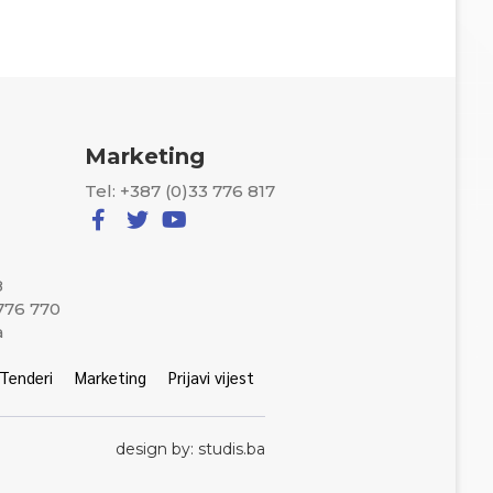
Marketing
Tel: +387 (0)33 776 817
8
 776 770
a
Tenderi
Marketing
Prijavi vijest
design by: studis.ba