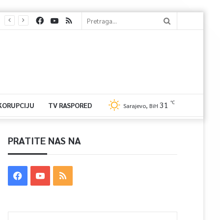
℃
31
 KORUPCIJU
TV RASPORED
Sarajevo, BiH
PRATITE NAS NA