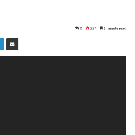
0
227
1 minute read