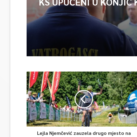
KS UPUĆENI U KONJIC 
ISPOMOĆ U GAŠENJU 
Lejla Njemčević zauzela drugo mjesto na