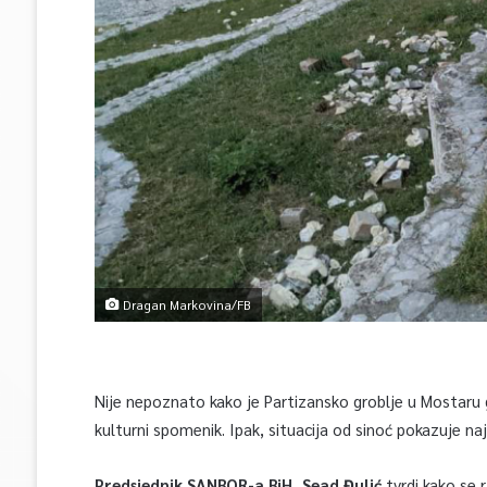
Dragan Markovina/FB
Nije nepoznato kako je Partizansko groblje u Mostaru g
kulturni spomenik. Ipak, situacija od sinoć pokazuje na
Predsjednik SANBOR-a BiH, Sead Đulić
tvrdi kako se 