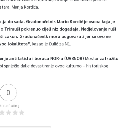
ara, Marija Kordića.
lja do sada. Gradonačelnik Mario Kordić je osoba koja je
o Trimuši pokrenuo cijeli niz događaja. Nedjelovanje ruši
rši zakon. Gradonačenlk mora odgovarati jer se ovo ne
vog lokaliteta”
, kazao je Đulić za N1.
enje antifašista i boraca NOR-a (UABNOR)
Mostar
zatražilo
bi spriječio dalje devastiranje ovog kulturno – historijskog
0
rticle Rating