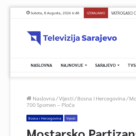
Subota, 8 Augusta, 2026 6:48
IZDVAJAMO
NASLOVNA
NAJNOVIJE
SARAJEVO
TVS
Naslovna
/
Vijesti
/
Bosna I Hercegovina
/
Mo
700 Spomen – Ploča
Bosna i Hercegovina
Vijesti
Mostarsko Partizan