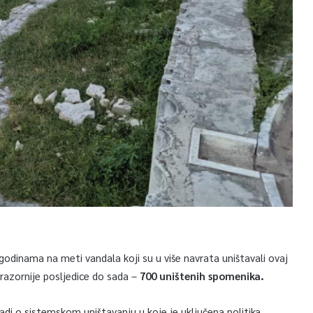
odinama na meti vandala koji su u više navrata uništavali ovaj
jrazornije posljedice do sada –
700 uništenih spomenika.
radi o sistemskom uništavanju u koje je uključena politika.