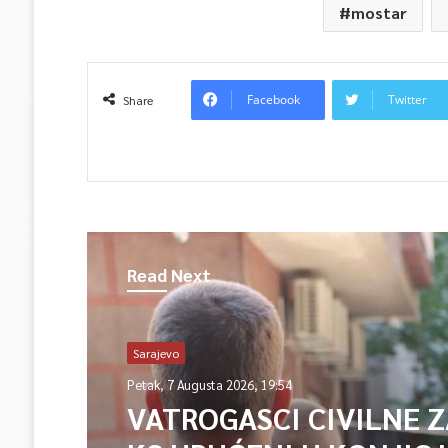
mostar
Facebook
Twitter
Share
Read Next
Sarajevo
Petak, 7 Augusta 2026, 19:54
VATROGASCI CIVILNE 