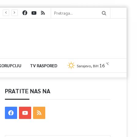
℃
16
 KORUPCIJU
TV RASPORED
Sarajevo, BiH
PRATITE NAS NA