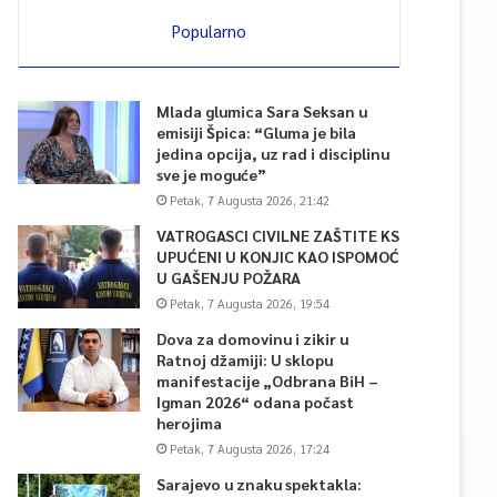
Popularno
Mlada glumica Sara Seksan u
emisiji Špica: “Gluma je bila
jedina opcija, uz rad i disciplinu
sve je moguće”
Petak, 7 Augusta 2026, 21:42
VATROGASCI CIVILNE ZAŠTITE KS
UPUĆENI U KONJIC KAO ISPOMOĆ
U GAŠENJU POŽARA
Petak, 7 Augusta 2026, 19:54
Dova za domovinu i zikir u
Ratnoj džamiji: U sklopu
manifestacije „Odbrana BiH –
Igman 2026“ odana počast
herojima
Petak, 7 Augusta 2026, 17:24
Sarajevo u znaku spektakla: