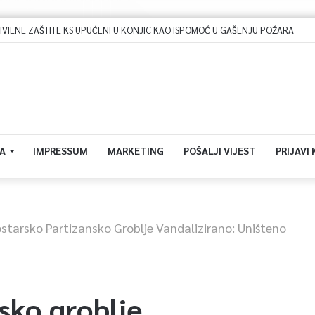
Dova za domovinu i zikir u Ratnoj džamiji: U sklopu manifestacije „Odbrana BiH – Igman 2026“ odana počast herojima
A
IMPRESSUM
MARKETING
POŠALJI VIJEST
PRIJAVI
starsko Partizansko Groblje Vandalizirano: Uništeno
sko groblje