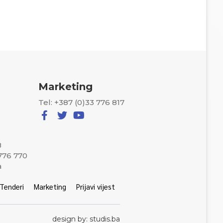
Marketing
Tel: +387 (0)33 776 817
8
 776 770
a
Tenderi
Marketing
Prijavi vijest
design by: studis.ba