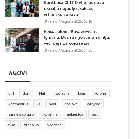
Bentbaša Cliff Diving ponovo
okuplja najbolje skakače i
vrhunsku zabavu
Petak, 7 Augusta 2026, 17:16
Reisul-ulema Kavazović na
Igmanu: Bosna nije samo zemlja,
već ideja za koju se živi
Petak, 7 Augusta 2026, 14:35
TAGOVI
BiH
dom
FBiH
izolacija
kcus
korona
koronavirus
ks
novi
poplave
sarajevo
sarajevskojutro
skupstina
srebrenica
test
tvsa
Vlada KS
vogosca