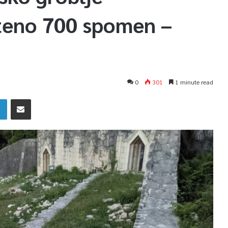
šteno 700 spomen –
0
301
1 minute read