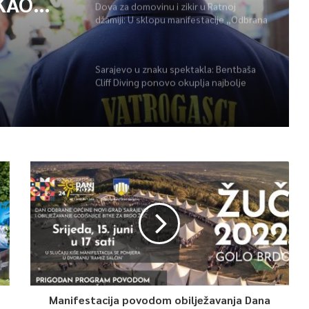
KAO
Dova za domovinu i zikir u Ratnoj
džamiji: U sklopu manifestacije „Odbrana
POŽARA
BiH – Igman 2026“ odana počast
herojima
Sarajevo u znaku spektakla: Bentbaša
Cliff Diving ponovo okuplja najbolje
skakače i vrhunsku zabavu
Manifestacija povodom obilježavanja Dana