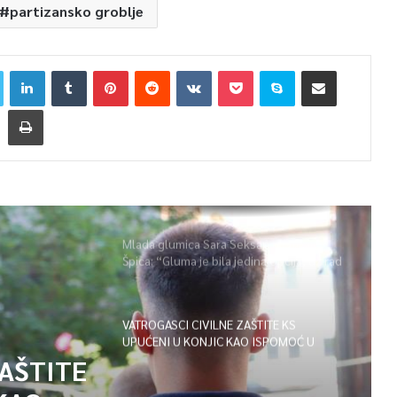
partizansko groblje
Mlada glumica Sara Seksan u emisiji
Špica: “Gluma je bila jedina opcija, uz rad
i disciplinu sve je moguće”
VATROGASCI CIVILNE ZAŠTITE KS
UPUĆENI U KONJIC KAO ISPOMOĆ U
GAŠENJU POŽARA
ZAŠTITE