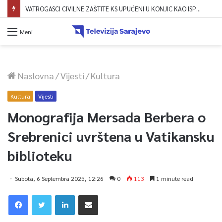
VATROGASCI CIVILNE ZAŠTITE KS UPUĆENI U KONJIC KAO ISPOMOĆ U GAŠENJU POŽARA
Meni
Naslovna
/
Vijesti
/
Kultura
Kultura
Vijesti
Monografija Mersada Berbera o
Srebrenici uvrštena u Vatikansku
biblioteku
Subota, 6 Septembra 2025, 12:26
0
113
1 minute read