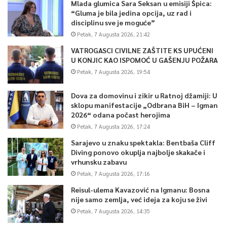
Mlada glumica Sara Seksan u emisiji Špica:
“Gluma je bila jedina opcija, uz rad i
disciplinu sve je moguće”
Petak, 7 Augusta 2026, 21:42
VATROGASCI CIVILNE ZAŠTITE KS UPUĆENI
U KONJIC KAO ISPOMOĆ U GAŠENJU POŽARA
Petak, 7 Augusta 2026, 19:54
Dova za domovinu i zikir u Ratnoj džamiji: U
sklopu manifestacije „Odbrana BiH – Igman
2026“ odana počast herojima
Petak, 7 Augusta 2026, 17:24
Sarajevo u znaku spektakla: Bentbaša Cliff
Diving ponovo okuplja najbolje skakače i
vrhunsku zabavu
Petak, 7 Augusta 2026, 17:16
Reisul-ulema Kavazović na Igmanu: Bosna
nije samo zemlja, već ideja za koju se živi
Petak, 7 Augusta 2026, 14:35