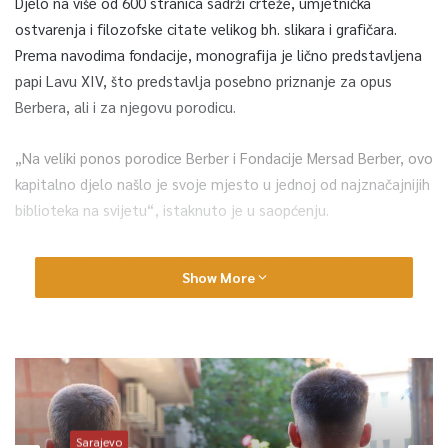
Djelo na više od 600 stranica sadrži crteže, umjetnička
ostvarenja i filozofske citate velikog bh. slikara i grafičara.
Prema navodima fondacije, monografija je lično predstavljena
papi Lavu XIV, što predstavlja posebno priznanje za opus
Berbera, ali i za njegovu porodicu.
„Na veliki ponos porodice Berber i Fondacije Mersad Berber, ovo
kapitalno djelo našlo je svoje mjesto u jednoj od najznačajnijih
biblioteka na svijetu“, istaknuto je u saopćenju.
Monografija o Srebrenici obuhvata preko 600 stranica crteža,
Show More
umjetničkih djela i filozofskih citata Mersada Berbera. Radeći
na monografiji, Berber se najviše oslanjao na dokumentaciju
američkog forenzičara i antropologa Williama Haglunda, koji je
otkrio posmrtne ostatke više od 2.000 žrtava srebreničkog
genocida, te forenzičara Erica Stovera i fotografa Gillesa
Peressa, koji su izvršili identifikaciju srebreničkih stratišta.
Sarajevo