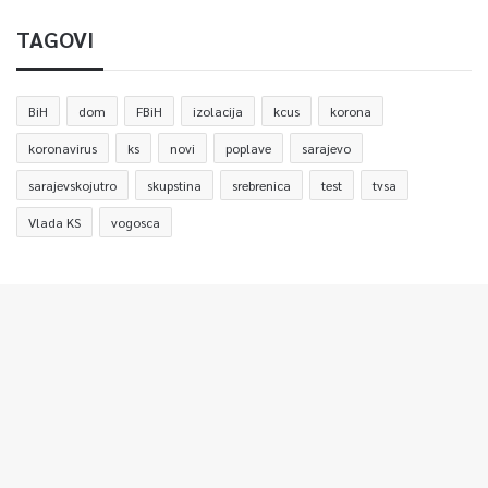
TAGOVI
BiH
dom
FBiH
izolacija
kcus
korona
koronavirus
ks
novi
poplave
sarajevo
sarajevskojutro
skupstina
srebrenica
test
tvsa
Vlada KS
vogosca