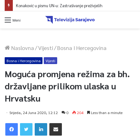
Konaković u pismu UN-u: Zastrašivanje preživjelih
Meni
Naslovna
/
Vijesti
/
Bosna I Hercegovina
Bosna i Hercegovina
Vijesti
Moguća promjena režima za bh.
državljane prilikom ulaska u
Hrvatsku
Srijeda, 24 Juna 2020, 12:12
0
204
Less than a minute