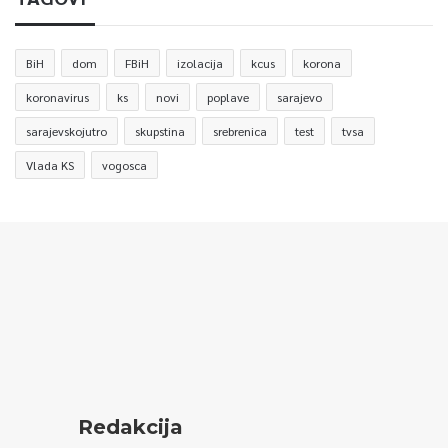
BiH
dom
FBiH
izolacija
kcus
korona
koronavirus
ks
novi
poplave
sarajevo
sarajevskojutro
skupstina
srebrenica
test
tvsa
Vlada KS
vogosca
Redakcija