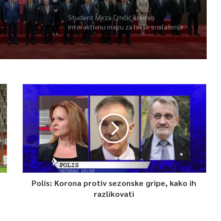
Student Mirza Crnčić kreirao
interaktivnu mapu za lakše snalaženje
kroz događaje u gradu
Polis: Korona protiv sezonske gripe, kako ih
razlikovati