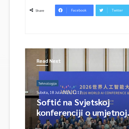
Facebook
Twitter
Share
Read Next
Tehnologija
Subota, 18 Jula 2026, 12:17
Softić na Svjetskoj
konferenciji o umjetnoj
inteligenciji u Shanggai