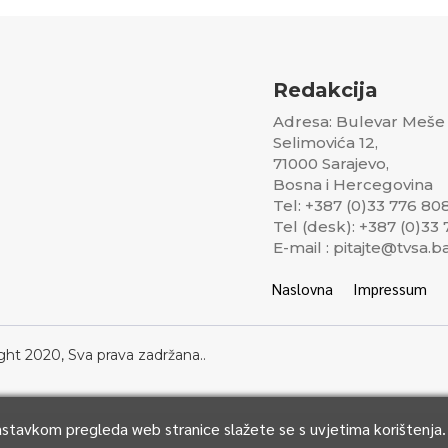
Redakcija
Adresa: Bulevar Meše
Selimovića 12,
71000 Sarajevo,
Bosna i Hercegovina
Tel: +387 (0)33 776 80
Tel (desk): +387 (0)33
E-mail : pitajte@tvsa.b
Naslovna
Impressum
ght 2020, Sva prava zadržana..
Nastavkom pregleda web stranice slažete se s uvjetima korištenja.