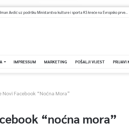
Bh. plivačica Iman Avdić uz podršku Ministarstva kulture i sporta KS kreće na Evropsko prvenstvo i Mediteranske igre
A
IMPRESSUM
MARKETING
POŠALJI VIJEST
PRIJAVI
e Novi Facebook “noćna Mora”
acebook “noćna mora”