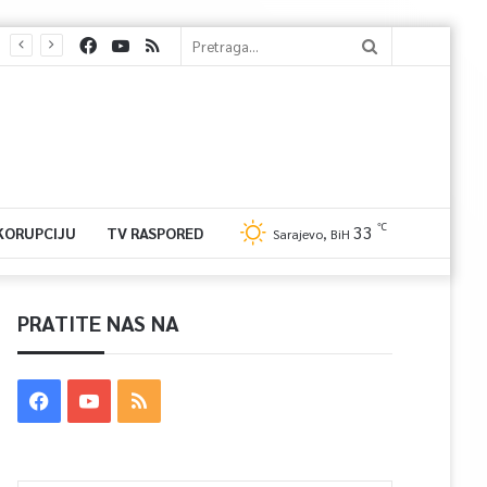
℃
33
 KORUPCIJU
TV RASPORED
Sarajevo, BiH
PRATITE NAS NA