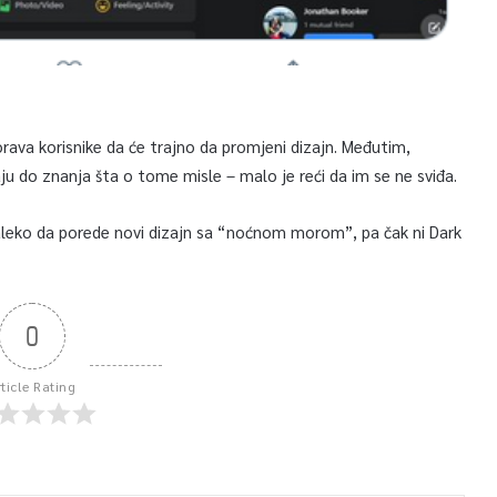
ava korisnike da će trajno da promjeni dizajn. Međutim,
ju do znanja šta o tome misle – malo je reći da im se ne sviđa.
 daleko da porede novi dizajn sa “noćnom morom”, pa čak ni Dark
.
0
rticle Rating