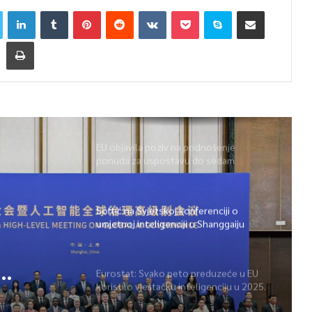
EU objavila poziv na podnošenje
ponuda za uspostavu do sedam
gigatvornica umjetne inteligencije
Softić na Svjetskoj konferenciji o
umjetnoj inteligenciji u Shanggaiju
Eurostat: Svako peto preduzeće u EU
koristilo vještačku inteligenciju u 2025.
ju
godini