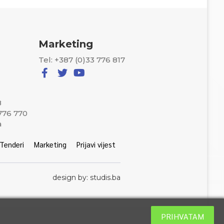
Marketing
Tel: +387 (0)33 776 817
8
 776 770
a
Tenderi
Marketing
Prijavi vijest
design by: studis.ba
PRIHVATAM