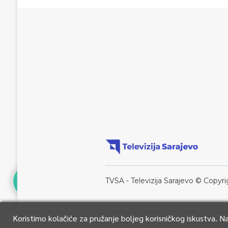
TVSA - Televizija Sarajevo © Copyri
Koristimo kolačiće za pružanje boljeg korisničkog iskustva. 