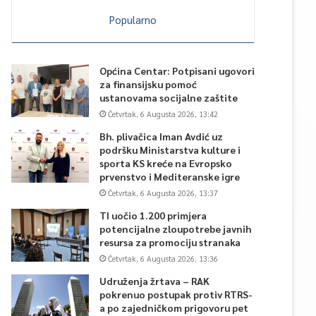
Popularno
Općina Centar: Potpisani ugovori
za finansijsku pomoć
ustanovama socijalne zaštite
Četvrtak, 6 Augusta 2026, 13:42
Bh. plivačica Iman Avdić uz
podršku Ministarstva kulture i
sporta KS kreće na Evropsko
prvenstvo i Mediteranske igre
Četvrtak, 6 Augusta 2026, 13:37
TI uočio 1.200 primjera
potencijalne zloupotrebe javnih
resursa za promociju stranaka
Četvrtak, 6 Augusta 2026, 13:36
Udruženja žrtava – RAK
pokrenuo postupak protiv RTRS-
a po zajedničkom prigovoru pet