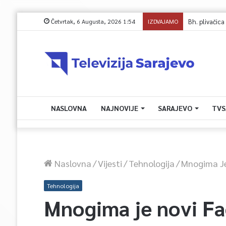
Četvrtak, 6 Augusta, 2026 1:54
IZDVAJAMO
NASLOVNA
NAJNOVIJE
SARAJEVO
TVS
Naslovna
/
Vijesti
/
Tehnologija
/
Mnogima J
Tehnologija
Mnogima je novi F