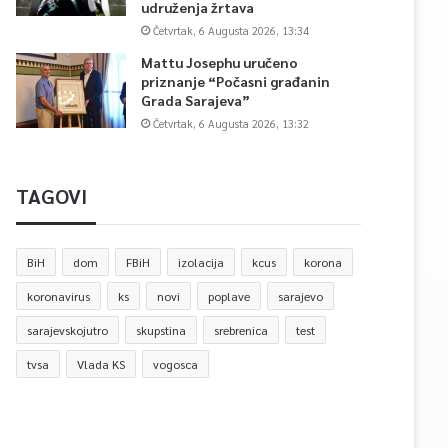
udruženja žrtava
Četvrtak, 6 Augusta 2026, 13:34
Mattu Josephu uručeno
priznanje “Počasni građanin
Grada Sarajeva”
Četvrtak, 6 Augusta 2026, 13:32
TAGOVI
BiH
dom
FBiH
izolacija
kcus
korona
koronavirus
ks
novi
poplave
sarajevo
sarajevskojutro
skupstina
srebrenica
test
tvsa
Vlada KS
vogosca