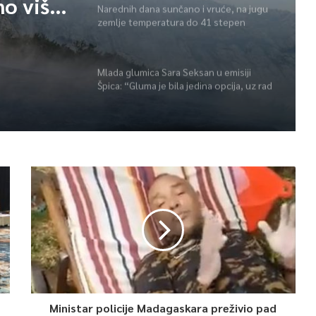
no više
Narednih dana sunčano i vruće, na jugu
zemlje temperatura do 41 stepen
r
Mlada glumica Sara Seksan u emisiji
Špica: “Gluma je bila jedina opcija, uz rad
i disciplinu sve je moguće”
Ministar policije Madagaskara preživio pad