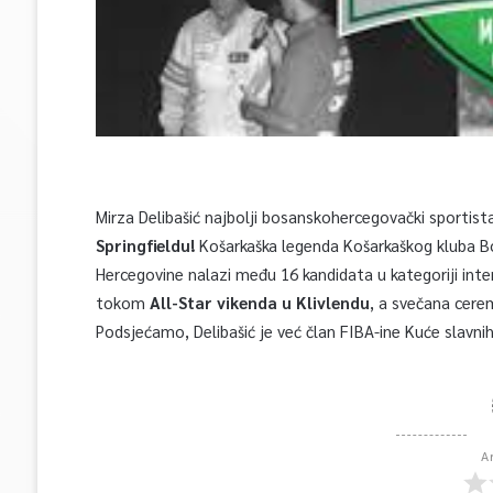
Mirza Delibašić najbolji bosanskohercegovački sportista
Springfieldu!
Košarkaška legenda Košarkaškog kluba Bos
Hercegovine nalazi među 16 kandidata u kategoriji int
tokom
All-Star vikenda u Klivlendu
, a svečana cerem
Podsjećamo, Delibašić je već član FIBA-ine Kuće slavni
A