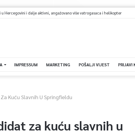
 Hercegovini i dalje aktivni, angažovano više vatrogasaca i helikopter
A
IMPRESSUM
MARKETING
POŠALJI VIJEST
PRIJAVI
 Za Kuću Slavnih U Springfieldu
didat za kuću slavnih u