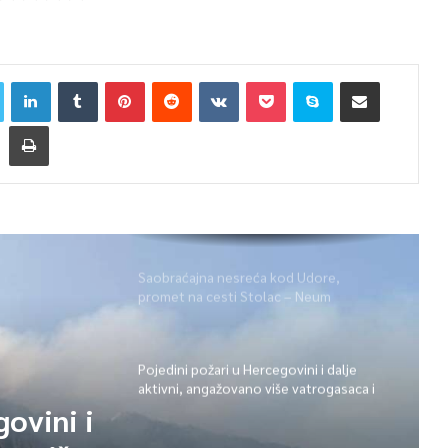
Saobraćajna nesreća kod Udore,
promet na cesti Stolac – Neum
potpuno obustavljen
Pojedini požari u Hercegovini i dalje
aktivni, angažovano više vatrogasaca i
helikopter
govini i