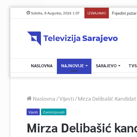
Subota, 8 Augusta, 2026 1:07
IZDVAJAMO
Pojedini požari u
NASLOVNA
NAJNOVIJE
SARAJEVO
TVS
Naslovna
/
Vijesti
/
Mirza Delibašić Kandidat
Vijesti
Zanimljivosti
Mirza Delibašić kan