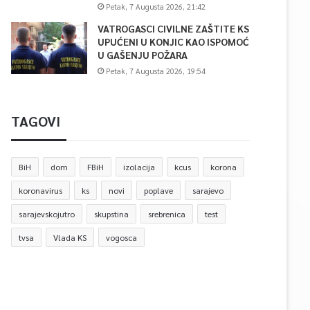
Petak, 7 Augusta 2026, 21:42
VATROGASCI CIVILNE ZAŠTITE KS
UPUĆENI U KONJIC KAO ISPOMOĆ
U GAŠENJU POŽARA
Petak, 7 Augusta 2026, 19:54
TAGOVI
BiH
dom
FBiH
izolacija
kcus
korona
koronavirus
ks
novi
poplave
sarajevo
sarajevskojutro
skupstina
srebrenica
test
tvsa
Vlada KS
vogosca