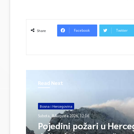
Facebook
Twitter
Share
Read Next
Bosna i Hercegovina
Subota, 8 Augusta 2026, 12:16
Pojedini požari u Herce