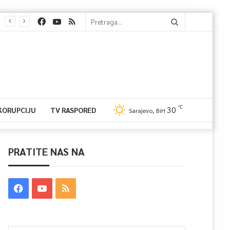
℃
30
 KORUPCIJU
TV RASPORED
Sarajevo, BiH
PRATITE NAS NA