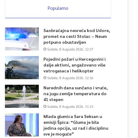
Popularno
Saobraćajna nesreća kod Udore,
promet na cesti Stolac – Neum
potpuno obustavljen
Subota, 8 Augusta 2026, 12:37
Pojedini požari u Hercegovini i
dalje aktivni, angažovano više
vatrogasaca i helikopter
Subota, 8 Augusta 2026, 12:16
Narednih dana sunčano i vruće,
na jugu zemlje temperatura do
41 stepen
Subota, 8 Augusta 2026, 11:13
Mlada glumica Sara Seksan u
emisiji Špica: “Gluma je bila
jedina opcija, uz rad i disciplinu
sve je moguće”