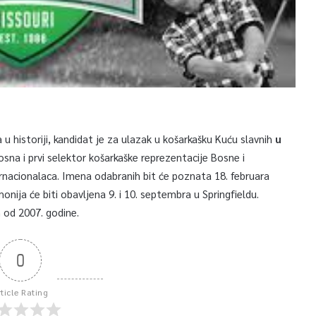
 u historiji, kandidat je za ulazak u košarkašku Kuću slavnih
u
na i prvi selektor košarkaške reprezentacije Bosne i
ernacionalaca. Imena odabranih bit će poznata 18. februara
onija će biti obavljena 9. i 10. septembra u Springfieldu.
h od 2007. godine.
0
rticle Rating