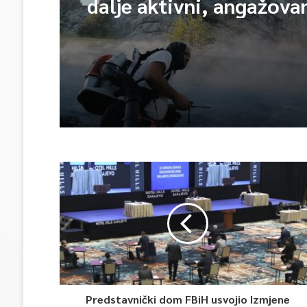
dalje aktivni, angažova
vatrogasaca i helikopte
Predstavnički dom FBiH usvojio Izmjene