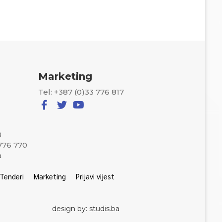
Marketing
Tel: +387 (0)33 776 817
8
 776 770
a
Tenderi
Marketing
Prijavi vijest
design by: studis.ba