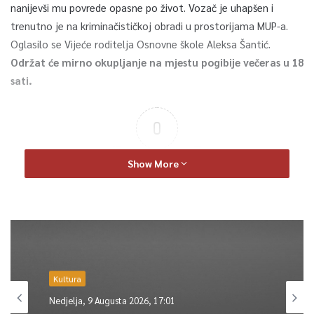
nanijevši mu povrede opasne po život. Vozač je uhapšen i
trenutno je na kriminačističkoj obradi u prostorijama MUP-a.
Oglasilo se Vijeće roditelja Osnovne škole Aleksa Šantić.
Održat će mirno okupljanje na mjestu pogibije večeras u 18
sati.
0
Article Rating
Show More
Kultura
Nedjelja, 9 Augusta 2026, 17:01