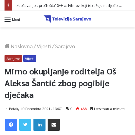
‘Suočavanje s prošlošću’ SFF-a: Filmovi koji istražuju nasljeđe sukoba i mogućnosti otpora
Meni
Naslovna
/
Vijesti
/
Sarajevo
Sarajevo
Vijesti
Mirno okupljanje roditelja Oš
Aleksa Šantić zbog pogibije
dječaka
Petak, 10 Decembra 2021, 13:07
0
488
Less than a minute