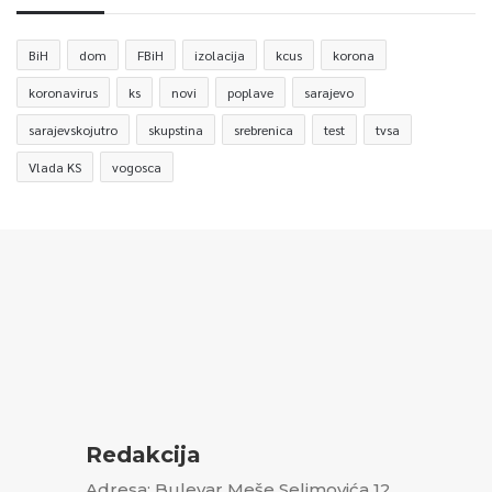
BiH
dom
FBiH
izolacija
kcus
korona
koronavirus
ks
novi
poplave
sarajevo
sarajevskojutro
skupstina
srebrenica
test
tvsa
Vlada KS
vogosca
Redakcija
Adresa: Bulevar Meše Selimovića 12,