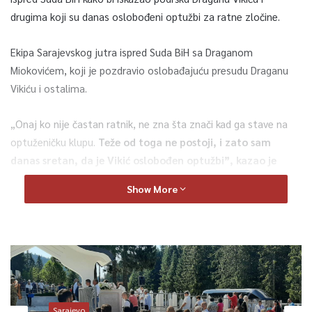
drugima koji su danas oslobođeni optužbi za ratne zločine.
Ekipa Sarajevskog jutra ispred Suda BiH sa Draganom
Miokovićem, koji je pozdravio oslobađajuću presudu Draganu
Vikiću i ostalima.
„Onaj ko nije častan ratnik, ne zna šta znači kad ga stave na
optuženičku klupu.
Teže od toga ne postoji, i zato sam
danas sretan, da je Vikić oslobođen optužbi”, kazao je
Mioković.
Show More
0
Article Rating
Sarajevo