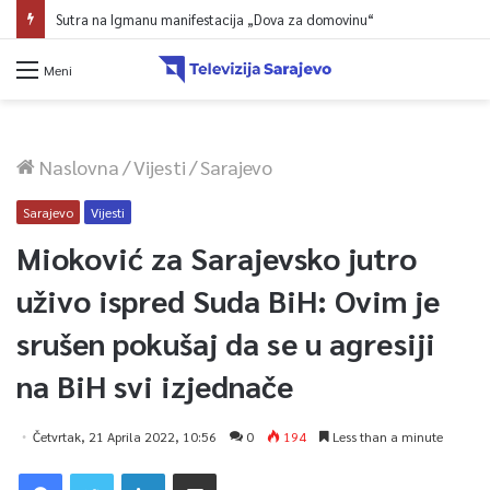
Sutra na Igmanu manifestacija „Dova za domovinu“
Meni
Naslovna
/
Vijesti
/
Sarajevo
Sarajevo
Vijesti
Mioković za Sarajevsko jutro
uživo ispred Suda BiH: Ovim je
srušen pokušaj da se u agresiji
na BiH svi izjednače
Četvrtak, 21 Aprila 2022, 10:56
0
194
Less than a minute