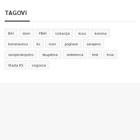
TAGOVI
BiH
dom
FBiH
izolacija
kcus
korona
koronavirus
ks
novi
poplave
sarajevo
sarajevskojutro
skupstina
srebrenica
test
tvsa
Vlada KS
vogosca