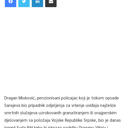
Dragan Mioković, penzionisani policajac koji je tokom opsade
Sarajeva bio pripadnik odjeljenja za vršenje uviđaja najčešće
smrtnih slučajeva uzrokovanih granatiranjem ili snajperskim
djelovanjem sa položaja Vojske Republike Srpske, bio je danas
ispred Suda BiH kako bi iskazao podršku Draganu Vikiću i