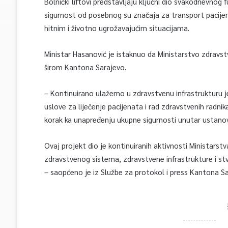
Bolnički liftovi predstavljaju ključni dio svakodnevnog
sigurnost od posebnog su značaja za transport pacije
hitnim i životno ugrožavajućim situacijama.
Ministar Hasanović je istaknuo da Ministarstvo zdravs
širom Kantona Sarajevo.
– Kontinuirano ulažemo u zdravstvenu infrastrukturu je
uslove za liječenje pacijenata i rad zdravstvenih radnik
korak ka unapređenju ukupne sigurnosti unutar ustanov
Ovaj projekt dio je kontinuiranih aktivnosti Ministars
zdravstvenog sistema, zdravstvene infrastrukture i st
– saopćeno je iz Službe za protokol i press Kantona Sa