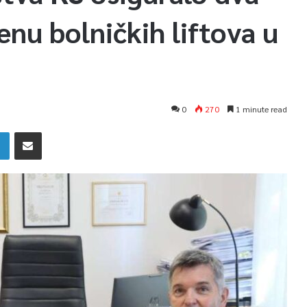
nu bolničkih liftova u
0
270
1 minute read