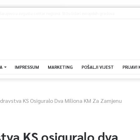
A: Sarajevo u avgustu centar regiona: Stižu lideri evropskih gradova
A
IMPRESSUM
MARKETING
POŠALJI VIJEST
PRIJAVI
Zdravstva KS Osiguralo Dva Miliona KM Za Zamjenu
tva KS osiguralo dva