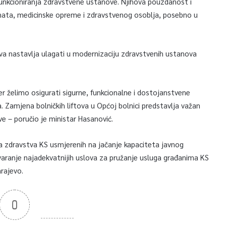
 funkcioniranja zdravstvene ustanove. Njihova pouzdanost i
nata, medicinske opreme i zdravstvenog osoblja, posebno u
tva nastavlja ulagati u modernizaciju zdravstvenih ustanova
r želimo osigurati sigurne, funkcionalne i dostojanstvene
a. Zamjena bolničkih liftova u Općoj bolnici predstavlja važan
e – poručio je ministar Hasanović.
tva zdravstva KS usmjerenih na jačanje kapaciteta javnog
varanje najadekvatnijih uslova za pružanje usluga građanima KS
rajevo.
0