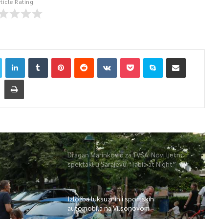
rticle Rating
Dragan Marinković za TVSA: Novi ljetni
spektakl u Sarajevu “Tabia at Night”
Izložba luksuznih i sportskih
automobila na Vilsonovom