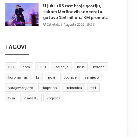
U julu u KS rast broja gostiju,
tokom Merlinovih koncerata
gotovo 156 miliona KM prometa
Četvrtak, 6 Augusta 2026, 19:37
TAGOVI
BiH
dom
FBiH
izolacija
kcus
korona
koronavirus
ks
novi
poplave
sarajevo
sarajevskojutro
skupstina
srebrenica
test
tvsa
Vlada KS
vogosca