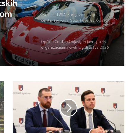
o u
Avdić za TVSA: Sarajevo u avgustu
 Stižu
centar regiona: Stižu lideri evropskih
gradova
a
tskih
Općina Centar: Objavljen javni poziv
vom
organizacijama civilnog društva 2026