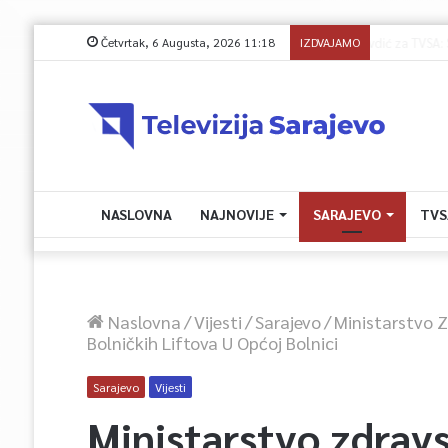
Četvrtak, 6 Augusta, 2026 11:18
IZDVAJAMO
Avdić za TVS
NASLOVNA
NAJNOVIJE
SARAJEVO
TVS
Naslovna
/
Vijesti
/
Sarajevo
/
Ministarstvo 
Bolničkih Liftova U Općoj Bolnici
Sarajevo
Vijesti
Ministarstvo zdravs