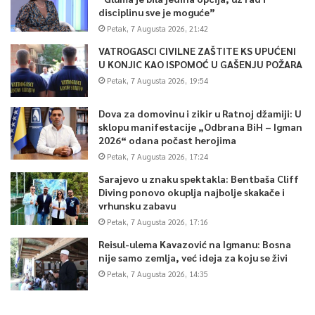
disciplinu sve je moguće”
Petak, 7 Augusta 2026, 21:42
VATROGASCI CIVILNE ZAŠTITE KS UPUĆENI
U KONJIC KAO ISPOMOĆ U GAŠENJU POŽARA
Petak, 7 Augusta 2026, 19:54
Dova za domovinu i zikir u Ratnoj džamiji: U
sklopu manifestacije „Odbrana BiH – Igman
2026“ odana počast herojima
Petak, 7 Augusta 2026, 17:24
Sarajevo u znaku spektakla: Bentbaša Cliff
Diving ponovo okuplja najbolje skakače i
vrhunsku zabavu
Petak, 7 Augusta 2026, 17:16
Reisul-ulema Kavazović na Igmanu: Bosna
nije samo zemlja, već ideja za koju se živi
Petak, 7 Augusta 2026, 14:35