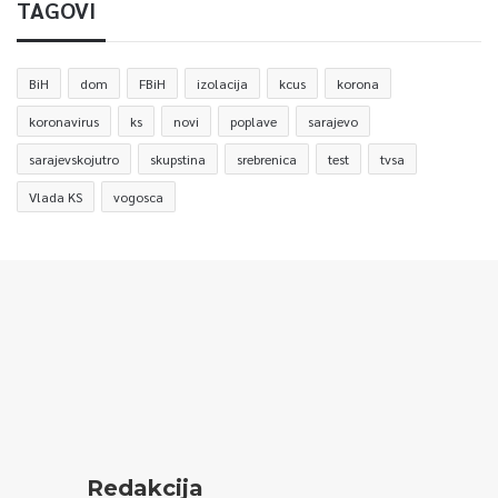
TAGOVI
BiH
dom
FBiH
izolacija
kcus
korona
koronavirus
ks
novi
poplave
sarajevo
sarajevskojutro
skupstina
srebrenica
test
tvsa
Vlada KS
vogosca
Redakcija