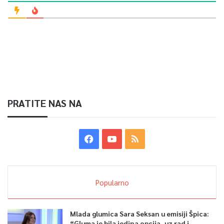
PRATITE NAS NA
Popularno
Mlada glumica Sara Seksan u emisiji Špica:
“Gluma je bila jedina opcija, uz rad i