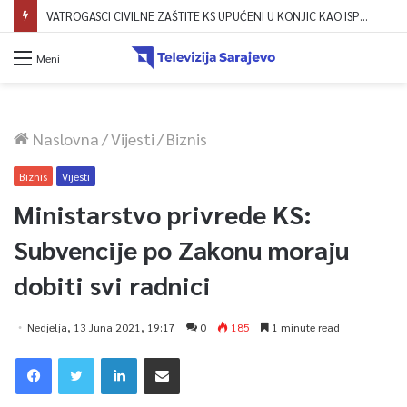
VATROGASCI CIVILNE ZAŠTITE KS UPUĆENI U KONJIC KAO ISPOMOĆ U GAŠENJU POŽARA
Meni
Naslovna
/
Vijesti
/
Biznis
Biznis
Vijesti
Ministarstvo privrede KS:
Subvencije po Zakonu moraju
dobiti svi radnici
Nedjelja, 13 Juna 2021, 19:17
0
185
1 minute read