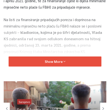
i aprilu 2021. godine, te za finansiranje cijele ili dijela minimalne
mjesečne neto plaće (u FBiH) za pripadajuće mjesece.
Na listi za finansiranje pripadajućih poreza i doprinosa na
minimalnu mjesečnu neto plaću (u FBiH) nalaze se i poslovni
subjekti –
kladionice, kojima je po šifri djelatnosti, Vlada
KS zabranila rad svojom odlukom donesenom na hitnoj
sjednici, održanoj 23. marta 2021. godine
, a prema
preporuci Kriznog štaba Ministarstva zdravstva KS.
Show More
– U članu 2. stav (7) Zakona o ublažavanju negativnih
ekonomskih posljedica i uštedama u KS propisano je da, na
prijedlog Ministarstva privrede KS, Vlada KS može odlukom
odobriti isplatu pripadajućih poreza i doprinosa na minimalnu
mjesečnu neto plaću na nivou FBiH poslovnim subjektima
kojima je svojom odlukom zabranila rad, i to za period trajanja
Sarajevo
ove zabrane, što je bio i osnov za donošenje Odluke o
odobravanju finansiranja pripadajućih poreza i doprinosa na
Petak, 7 Augusta 2026, 19:54