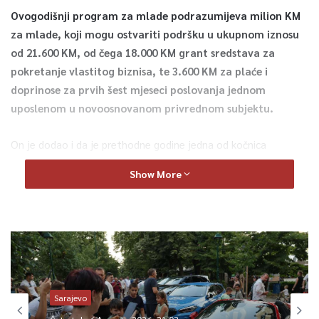
Ovogodišnji program za mlade podrazumijeva milion KM
za mlade, koji mogu ostvariti podršku u ukupnom iznosu
od 21.600 KM, od čega 18.000 KM grant sredstava za
pokretanje vlastitog biznisa, te 3.600 KM za plaće i
doprinose za prvih šest mjeseci poslovanja jednom
uposlenom u novoosnovanom privrednom subjektu.
On je dodao i da je prethodne godine jedna od kočnica
mladima prilikom prijave na ovaj program bila pisanje
Show More
poslovnog plana, te su u Ministarstvu privrede osigurali i
mentorstvo za pripremu poslovnog plana.
–
U saradnji sa Startup studiom želimo omogućiti
mladima edukaciju u oblasti pisanja poslovnog plana i
raduje me što smo to ove godine uspjeli dogovoriti. Nama
je važna saradnja sa svima koji mogu doprinijeti razvoju
Sarajevo
poslovnog ambijenta i uvijek smo spremni na saradnju.