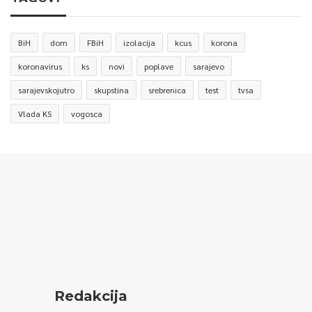
BiH
dom
FBiH
izolacija
kcus
korona
koronavirus
ks
novi
poplave
sarajevo
sarajevskojutro
skupstina
srebrenica
test
tvsa
Vlada KS
vogosca
Redakcija