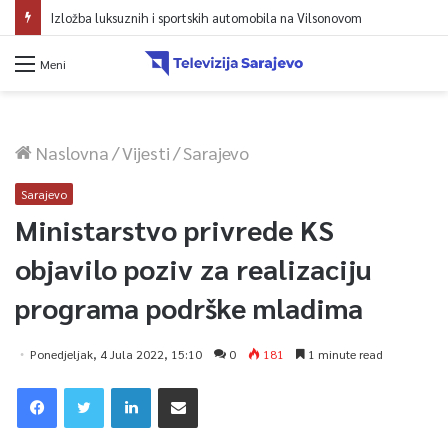
Izložba luksuznih i sportskih automobila na Vilsonovom
Meni
Naslovna
/
Vijesti
/
Sarajevo
Sarajevo
Ministarstvo privrede KS
objavilo poziv za realizaciju
programa podrške mladima
Ponedjeljak, 4 Jula 2022, 15:10
0
181
1 minute read