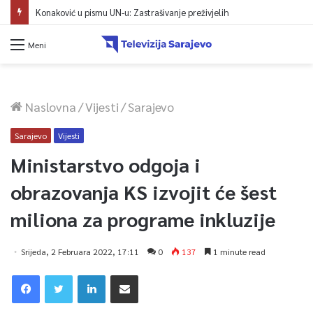
Konaković u pismu UN-u: Zastrašivanje preživjelih
Meni
Naslovna
/
Vijesti
/
Sarajevo
Sarajevo
Vijesti
Ministarstvo odgoja i
obrazovanja KS izvojit će šest
miliona za programe inkluzije
Srijeda, 2 Februara 2022, 17:11
0
137
1 minute read