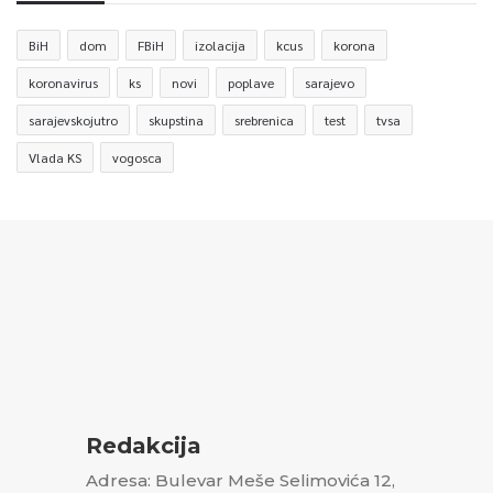
BiH
dom
FBiH
izolacija
kcus
korona
koronavirus
ks
novi
poplave
sarajevo
sarajevskojutro
skupstina
srebrenica
test
tvsa
Vlada KS
vogosca
Redakcija
Adresa: Bulevar Meše Selimovića 12,