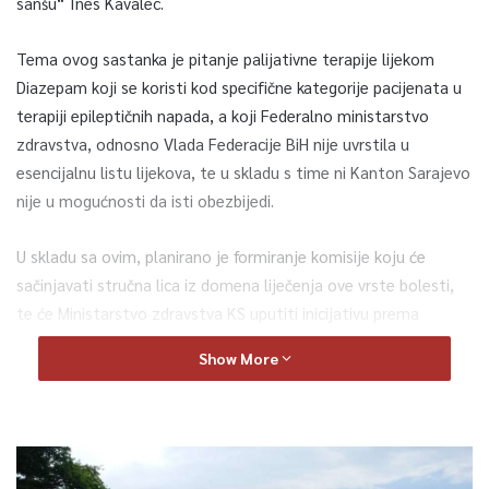
sanšu“ Ines Kavalec.
Tema ovog sastanka je pitanje palijativne terapije lijekom
Diazepam koji se koristi kod specifične kategorije pacijenata u
terapiji epileptičnih napada, a koji Federalno ministarstvo
zdravstva, odnosno Vlada Federacije BiH nije uvrstila u
esencijalnu listu lijekova, te u skladu s time ni Kanton Sarajevo
nije u mogućnosti da isti obezbijedi.
U skladu sa ovim, planirano je formiranje komisije koju će
sačinjavati stručna lica iz domena liječenja ove vrste bolesti,
te će Ministarstvo zdravstva KS uputiti inicijativu prema
Zavodu zdravstvenog osiguranja KS za refundaciju za jedan
Show More
lijek mjesečno.
U narednom periodu će Udruženje „Dajte nam šansu“ prikupiti
podatke o tačnom broju korisnika ovoga lijeka na području
Kantona Sarajevo koji se nalaze u sistemu Zavoda