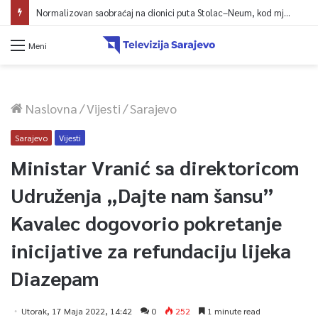
Normalizovan saobraćaj na dionici puta Stolac–Neum, kod mjesta Udora, nakon nezgode
Meni
Naslovna
/
Vijesti
/
Sarajevo
Sarajevo
Vijesti
Ministar Vranić sa direktoricom
Udruženja „Dajte nam šansu”
Kavalec dogovorio pokretanje
inicijative za refundaciju lijeka
Diazepam
Utorak, 17 Maja 2022, 14:42
0
252
1 minute read