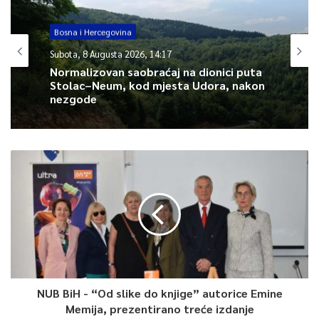
zdravstvenog osiguranja KS.
Bosna i Hercegovina
Subota, 8 Augusta 2026, 14:17
0
Normalizovan saobraćaj na dionici puta
Stolac–Neum, kod mjesta Udora, nakon
Article Rating
nezgode
NUB BiH - “Od slike do knjige” autorice Emine
Memija, prezentirano treće izdanje