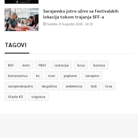
Sarajevsko jutro uživo sa festivalskih
lokacija tokom trajanja SFF-a
Subota, 8 Augusta 2026, 14:10
TAGOVI
BiH
dom
FBiH
izolacija
kcus
korona
koronavirus
ks
novi
poplave
sarajevo
sarajevskojutro
skupstina
srebrenica
test
tvsa
Vlada KS
vogosca