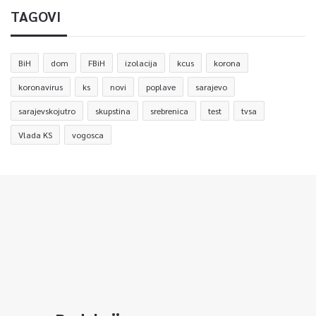
TAGOVI
BiH
dom
FBiH
izolacija
kcus
korona
koronavirus
ks
novi
poplave
sarajevo
sarajevskojutro
skupstina
srebrenica
test
tvsa
Vlada KS
vogosca