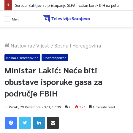
Soreca: Zahtjev za pristupanje SEPA-i važan korak BiH na putu ka EU
Meni
Naslovna
/
Vijesti
/
Bosna I Hercegovina
Bosna i Hercegovina
Uncategorized
Ministar Lakić: Neće biti
obustave isporuke gasa za
područje FBiH
Petak, 29 Decembra 2023, 17:39
0
196
1 minute read