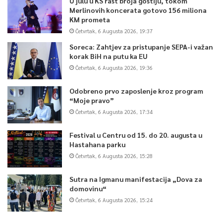
U julu u KS rast broja gostiju, tokom
Merlinovih koncerata gotovo 156 miliona
KM prometa
Četvrtak, 6 Augusta 2026, 19:37
Soreca: Zahtjev za pristupanje SEPA-i važan
korak BiH na putu ka EU
Četvrtak, 6 Augusta 2026, 19:36
Odobreno prvo zaposlenje kroz program
“Moje pravo”
Četvrtak, 6 Augusta 2026, 17:34
Festival u Centru od 15. do 20. augusta u
Hastahana parku
Četvrtak, 6 Augusta 2026, 15:28
Sutra na Igmanu manifestacija „Dova za
domovinu“
Četvrtak, 6 Augusta 2026, 15:24