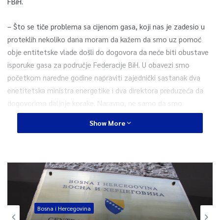
FBiH.
– Što se tiče problema sa cijenom gasa, koji nas je zadesio u
proteklih nekoliko dana moram da kažem da smo uz pomoć
obje entitetske vlade došli do dogovora da neće biti obustave
isporuke gasa za područje Federacije BiH. U obavezi smo
početkom naredne godine napraviti zajednički sastanak dva
enetitetska ministra energetike i dva direktora preduzeća da
dogovorimo daljnje korake. Naravno, ne samo da smo
komunicirali kolega ministar Đokić i ja, nego su i dva entitetska
Show More
premijera, Federacije BiH i Republike srpske, gospodin Nikšić i
gospodin Višković, također pomogli da do ovog dogovora
dođe, tako da nam početkom godine predstoje razgovori na
ovu temu – kazao je ministar Lakić, saopćeno je iz Ureda Vlade
FBiH za odnose s javnošću.
Bosna i Hercegovina
0