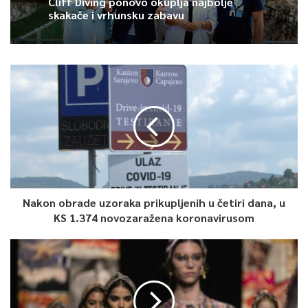
Cliff Diving ponovo okuplja najbolje
skakače i vrhunsku zabavu
Nakon obrade uzoraka prikupljenih u četiri dana, u
KS 1.374 novozaražena koronavirusom