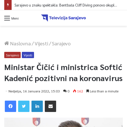
Sarajevo u znaku spektakla: Bentbaša Cliff Diving ponovo okuplja najbolje skakače i vrhunsku zabavu
Meni
Naslovna
/
Vijesti
/
Sarajevo
Sarajevo
Vijesti
Ministar Čičić i ministrica Softić
Kadenić pozitivni na koronavirus
Nedjelja, 16 Januara 2022, 15:03
0
162
Less than a minute