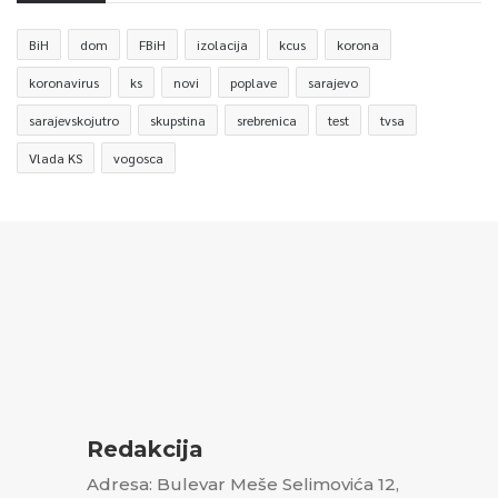
BiH
dom
FBiH
izolacija
kcus
korona
koronavirus
ks
novi
poplave
sarajevo
sarajevskojutro
skupstina
srebrenica
test
tvsa
Vlada KS
vogosca
Redakcija
Adresa: Bulevar Meše Selimovića 12,