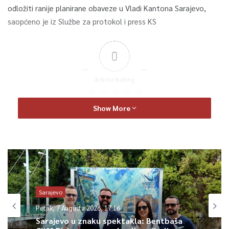
odložiti ranije planirane obaveze u Vladi Kantona Sarajevo,
saopćeno je iz Službe za protokol i press KS
0
Article Rating
Show More
Sarajevo
Petak, 7 Augusta 2026, 17:16
Sarajevo u znaku spektakla: Bentbaša