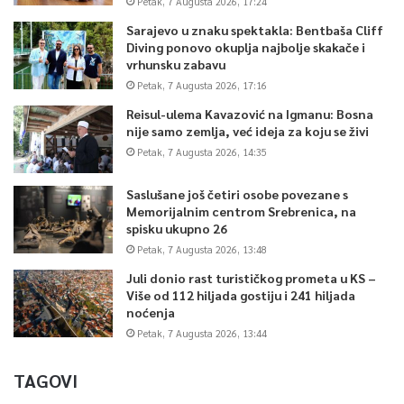
Petak, 7 Augusta 2026, 17:24
Sarajevo u znaku spektakla: Bentbaša Cliff
Diving ponovo okuplja najbolje skakače i
vrhunsku zabavu
Petak, 7 Augusta 2026, 17:16
Reisul-ulema Kavazović na Igmanu: Bosna
nije samo zemlja, već ideja za koju se živi
Petak, 7 Augusta 2026, 14:35
Saslušane još četiri osobe povezane s
Memorijalnim centrom Srebrenica, na
spisku ukupno 26
Petak, 7 Augusta 2026, 13:48
Juli donio rast turističkog prometa u KS –
Više od 112 hiljada gostiju i 241 hiljada
noćenja
Petak, 7 Augusta 2026, 13:44
TAGOVI