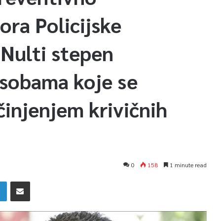
ra Policijske
Nulti stepen
osobama koje se
injenjem krivičnih
0
158
1 minute read