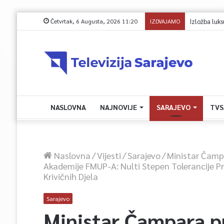
Četvrtak, 6 Augusta, 2026 11:20
IZDVAJAMO
Avdić za TVSA: 
NASLOVNA
NAJNOVIJE
SARAJEVO
TVS
Naslovna
/
Vijesti
/
Sarajevo
/
Ministar Čampa
Akademije FMUP-A: Nulti Stepen Tolerancije 
Krivičnih Djela
Sarajevo
Ministar Čampara p