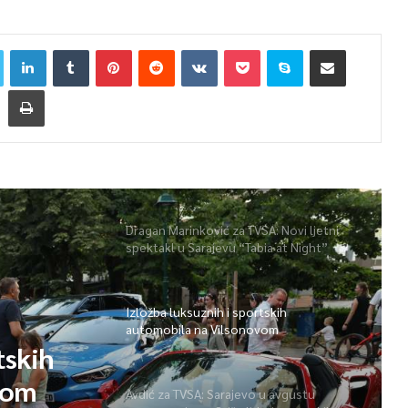
Dragan Marinković za TVSA: Novi ljetni
spektakl u Sarajevu “Tabia at Night”
Izložba luksuznih i sportskih
automobila na Vilsonovom
tskih
vom
Avdić za TVSA: Sarajevo u avgustu