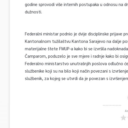
godine sprovodi više internih postupaka u odnosu na d
dužnosti.
Federalni ministar podnio je dvije disciplinske prijave 
Kantonalnom tužilaštvu Kantona Sarajevo na dalje pos
materijalne štete FMUP-a kako bi se izvršila nadoknad
Čamparom, poduzelo je sve mjere i radnje kako bi osig
Federalno ministarstvo unutrašnjih poslova odlučno ć
službenike koji su na bilo koji način povezani s izvršen
službenik, za kojeg se utvrdi da je povezan s izvršenje
A