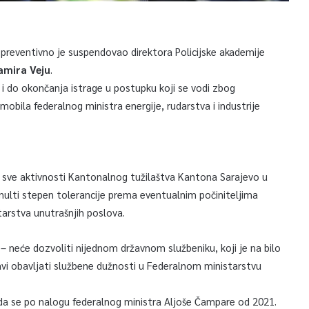
 preventivno je suspendovao direktora Policijske akademije
amira Veju
.
 i do okončanja istrage u postupku koji se vodi zbog
obila federalnog ministra energije, rudarstva i industrije
 sve aktivnosti Kantonalnog tužilaštva Kantona Sarajevo u
je nulti stepen tolerancije prema eventualnim počiniteljima
tarstva unutrašnjih poslova.
e – neće dozvoliti nijednom državnom službeniku, koji je na bilo
tavi obavljati službene dužnosti u Federalnom ministarstvu
 da se po nalogu federalnog ministra Aljoše Čampare od 2021.