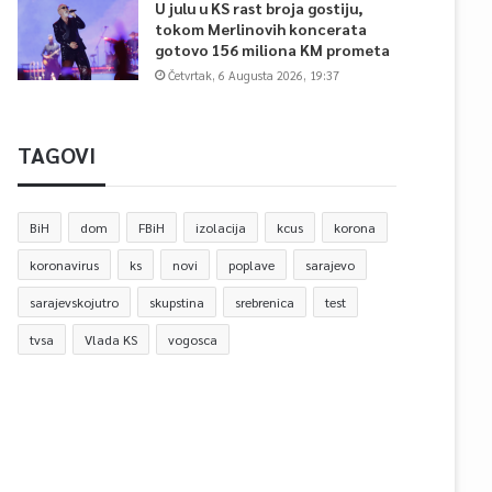
U julu u KS rast broja gostiju,
tokom Merlinovih koncerata
gotovo 156 miliona KM prometa
Četvrtak, 6 Augusta 2026, 19:37
TAGOVI
BiH
dom
FBiH
izolacija
kcus
korona
koronavirus
ks
novi
poplave
sarajevo
sarajevskojutro
skupstina
srebrenica
test
tvsa
Vlada KS
vogosca