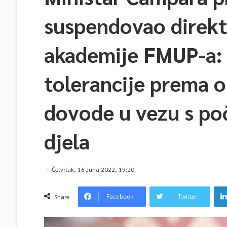
suspendovao direkto
akademije FMUP-a: 
tolerancije prema 
dovode u vezu s poč
djela
Četvrtak, 16 Juna 2022, 19:20
Facebook
Twitter
Share