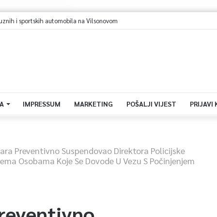
Sarajevo u avgustu centar regiona: Stižu lideri evropskih gradova
A
IMPRESSUM
MARKETING
POŠALJI VIJEST
PRIJAVI
ra Preventivno Suspendovao Direktora Policijske
Prema Osobama Koje Se Dovode U Vezu S Počinjenjem
reventivno