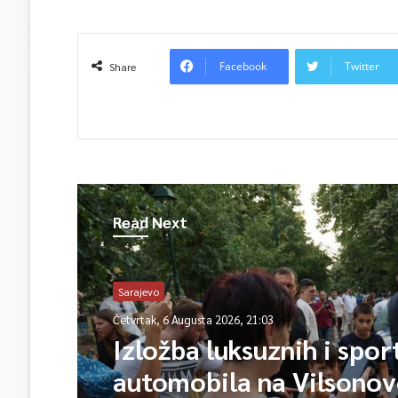
Facebook
Twitter
Share
Read Next
Sarajevo
Četvrtak, 6 Augusta 2026, 21:03
Izložba luksuznih i spor
automobila na Vilsono