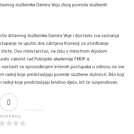
ržavnog službenika Damira Veju zbog povreda službenih
protiv državnog službenika Damira Veje i dostavio sva saznanja
tupanje te uputio dva zahtjeva Komisiji za utvrđivanje
a štete. Ovo ministarstvo, na čelu s ministrom Aljošom
uralo zakonit rad Policijske akademije FMUP-a.
e nastavit sa sprovođenjem internih postupaka u odnosu na sve
jem radnji koje predstavljaju povrede službene dužnosti. Bilo koji
m radnji koje predstavljaju krivično djelo, bit će suspendovan.
0
rticle Rating