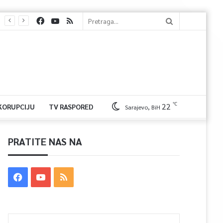
℃
22
 KORUPCIJU
TV RASPORED
Sarajevo, BiH
PRATITE NAS NA