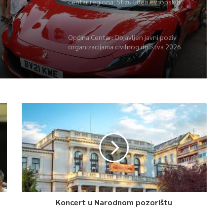
centar regiona: Stižu lideri evropskih
gradova
Općina Centar: Objavljen javni poziv
organizacijama civilnog društva 2026
Koncert u Narodnom pozorištu