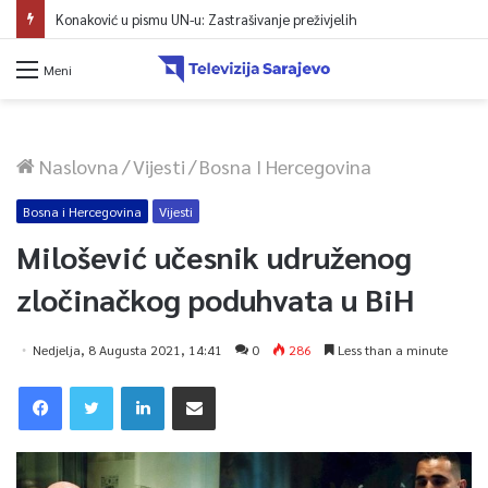
Konaković u pismu UN-u: Zastrašivanje preživjelih
Meni
Naslovna
/
Vijesti
/
Bosna I Hercegovina
Bosna i Hercegovina
Vijesti
Milošević učesnik udruženog
zločinačkog poduhvata u BiH
Nedjelja, 8 Augusta 2021, 14:41
0
286
Less than a minute