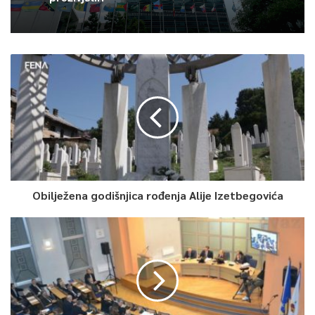
Obilježena godišnjica rođenja Alije Izetbegovića