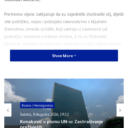
Pretresno vijeće zaključuje da su zajednički zločinački cilj, dijelili
više političko, vojno i policijsko rukovodstvo s ključnim
članovima, između ostalih, koji variraju u zavisnosti od
područja i vremena izvršenja zločina, a to su Slobodan
Milošević, Radmilo Bogdanović, Radovan Stojičić, Mihalj Kertes,
Milan Martić, Milan Babić, Goran Hadžić, Radovan Karadžić,
Show More
Ratko Mladić, Momčilo Krajišnik, Biljana Plavšić i Željko
Ražnatović Arkan – utvrdilo je Pretresno vijeće u presudi
Stanišiću i Simatoviću.
0
Bosna i Hercegovina
Article Rating
Subota, 8 Augusta 2026, 19:12
Konaković u pismu UN-u: Zastrašivanje
preživjelih