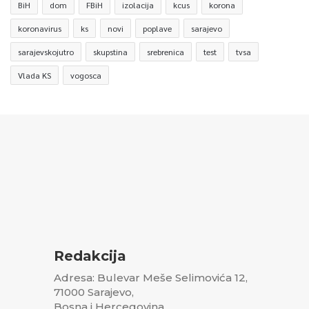
BiH
dom
FBiH
izolacija
kcus
korona
koronavirus
ks
novi
poplave
sarajevo
sarajevskojutro
skupstina
srebrenica
test
tvsa
Vlada KS
vogosca
Redakcija
Adresa: Bulevar Meše Selimovića 12,
71000 Sarajevo,
Bosna i Hercegovina