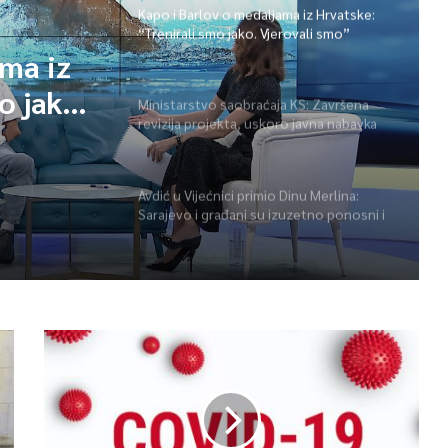
Kapo i Barlov o medaljama iz Hrvatske:
“Trenirali smo jako. Vjerovali smo”
ama iz
o jako.
Ministarstvo saobraćaja KS: Završena
revizija projekta, uskoro javna nabavka
za obnovu mosta u ulici Ive Andrića
Avdić u Vijećnici primio Dinu Merlina:
Sarajevo i građani su izuzetno ponosni i
zahvalni