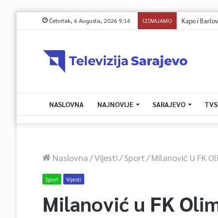
Četvrtak, 6 Augusta, 2026 9:16
IZDVAJAMO
Kapo i Barlov o 
NASLOVNA
NAJNOVIJE
SARAJEVO
TVS
Naslovna
/
Vijesti
/
Sport
/
Milanović U FK Ol
Sport
Vijesti
Milanović u FK Olim