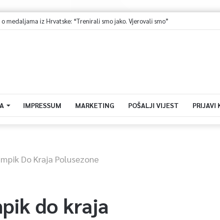
medaljama iz Hrvatske: “Trenirali smo jako. Vjerovali smo”
A
IMPRESSUM
MARKETING
POŠALJI VIJEST
PRIJAVI
impik Do Kraja Polusezone
pik do kraja