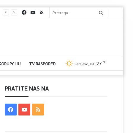
℃
27
 KORUPCIJU
TV RASPORED
Sarajevo, BiH
PRATITE NAS NA