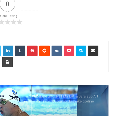
0
rticle Rating
Žiško o 2. KUNST Market & Sarajevo Art
Pikniku: “Nastojimo da svake godine
ponudimo više događaja” (video)