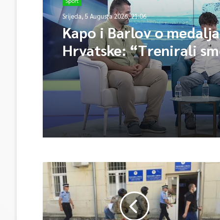
Sport
Srijeda, 5 Augusta 2026, 21:06
Kapo i Barlov o medalj
Hrvatske: “Trenirali sm
Vjerovali smo”