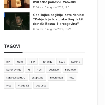
izuzetno ponosni i zahvalni
Srijeda, 5 Augusta 2026, 17:51
Godišnjica pogibije Izeta Nanića:
“Pobjeda je blizu, ako Bog da bit
će naša Bosna i Hercegovina”
Srijeda, 5 Augusta 2026, 15:49
TAGOVI
BiH
dom
FBiH
izolacija
kcus
korona
koronavirus
ks
novi
poplave
sarajevo
sarajevskojutro
skupstina
srebrenica
test
tvsa
Vlada KS
vogosca