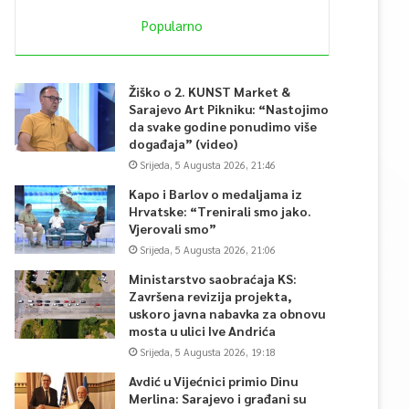
Popularno
Žiško o 2. KUNST Market &
Sarajevo Art Pikniku: “Nastojimo
da svake godine ponudimo više
događaja” (video)
Srijeda, 5 Augusta 2026, 21:46
Kapo i Barlov o medaljama iz
Hrvatske: “Trenirali smo jako.
Vjerovali smo”
Srijeda, 5 Augusta 2026, 21:06
Ministarstvo saobraćaja KS:
Završena revizija projekta,
uskoro javna nabavka za obnovu
mosta u ulici Ive Andrića
Srijeda, 5 Augusta 2026, 19:18
Avdić u Vijećnici primio Dinu
Merlina: Sarajevo i građani su