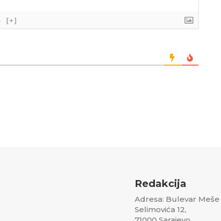
}
[+]
Redakcija
Adresa: Bulevar Meše
Selimovića 12,
71000 Sarajevo,