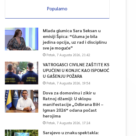
Popularno
Mlada glumica Sara Seksan u
emisiji Špica: “Gluma je bila
jedina opcija, uz rad i disciplinu
sve je moguće”
Petak, 7 Augusta 2026, 21:42
VATROGASCI CIVILNE ZAŠTITE KS
UPUĆENI U KONJIC KAO ISPOMOĆ
U GAŠENJU POŽARA
Petak, 7 Augusta 2026, 19:54
Dova za domovinu i zikir u
Ratnoj džamiji: U sklopu
manifestacije „Odbrana BiH –
Igman 2026“ odana počast
herojima
Petak, 7 Augusta 2026, 17:24
Sarajevo u znaku spektakla: