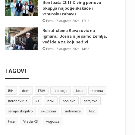
Bentbaša Cliff Diving ponovo
okuplja najbolje skakače i
vrhunsku zabavu
Petak, 7 Augusta 2026, 17:16
Reisul-ulema Kavazović na
Igmanu: Bosna nije samo zemlja,
već ideja za koju se živi
Petak, 7 Augusta 2026, 14:35
TAGOVI
BiH
dom
FBiH
izolacija
kcus
korona
koronavirus
ks
novi
poplave
sarajevo
sarajevskojutro
skupstina
srebrenica
test
tvsa
Vlada KS
vogosca