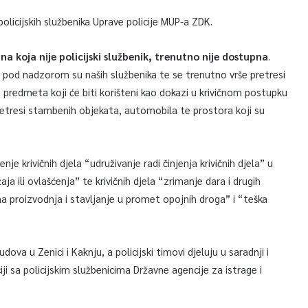
policijskih službenika Uprave policije MUP-a ZDK.
a koja nije policijski službenik, trenutno nije dostupna
.
ci, pod nadzorom su naših službenika te se trenutno vrše pretresi
je predmeta koji će biti korišteni kao dokazi u krivičnom postupku
pretresi stambenih objekata, automobila te prostora koji su
e krivičnih djela “udruživanje radi činjenja krivičnih djela” u
a ili ovlašćenja” te krivičnih djela “zrimanje dara i drugih
na proizvodnja i stavljanje u promet opojnih droga” i “teška
dova u Zenici i Kaknju, a policijski timovi djeluju u saradnji i
 sa policijskim službenicima Državne agencije za istrage i