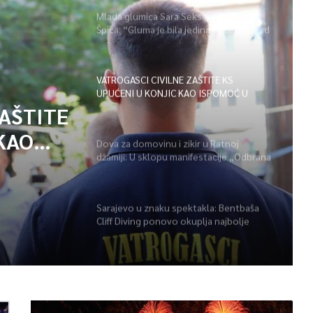
Mlada glumica Sara Seksan u emisiji
Špica: “Gluma je bila jedina opcija, uz rad
i disciplinu sve je moguće”
VATROGASCI CIVILNE ZAŠTITE KS
UPUĆENI U KONJIC KAO ISPOMOĆ U
GAŠENJU POŽARA
ZAŠTITE
KAO
Dova za domovinu i zikir u Ratnoj
džamiji: U sklopu manifestacije „Odbrana
POŽARA
BiH – Igman 2026“ odana počast
herojima
Sarajevo u znaku spektakla: Bentbaša
Cliff Diving ponovo okuplja najbolje
skakače i vrhunsku zabavu