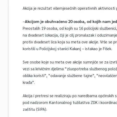
Akcija je rezultat višemjesečnih operativnih aktivnosti 
–
Akcijom je obuhvaćeno 20 osoba, od kojih nam jedn
Preostalih 19 osoba, od kojih su 16 policijski službeni
na dvadeset lokacija, čiji je cilj pronalazak i oduziman
protiv dvadeset lica koja su meta ove akcije. Vrše se 
koristili u Policijskoj stanici Kakanj – istakao je Fišek.
Sve osobe koje su meta ove akcije sumnjiče se za izvršenj
vezi sa krivičnim djelima “zluopotreba službenog položaj
oblika koristi”, “odavanje službene tajne”, “neovlašće
krađa”.
Akcija i pretresi se realiziraju po naredbama općinskih su
pod nadzorom Kantonalnog tužilaštva ZDK i koordinaciji
zaštitu (SIPA).