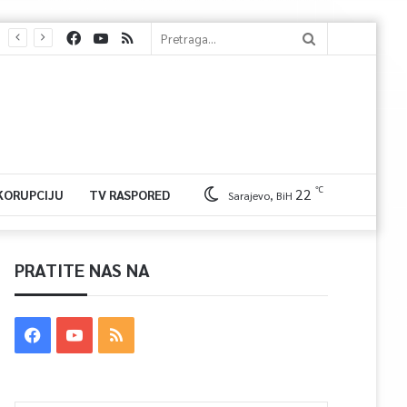
℃
22
 KORUPCIJU
TV RASPORED
Sarajevo, BiH
PRATITE NAS NA