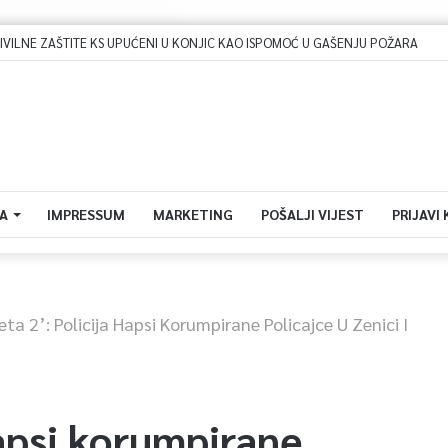
Dova za domovinu i zikir u Ratnoj džamiji: U sklopu manifestacije „Odbrana BiH – Igman 2026“ odana počast herojima
A
IMPRESSUM
MARKETING
POŠALJI VIJEST
PRIJAVI
eta 2’: Policija Hapsi Korumpirane Policajce U Zenici I
hapsi korumpirane