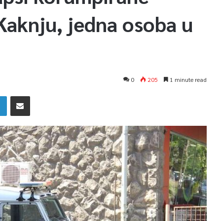
 Kaknju, jedna osoba u
0
205
1 minute read