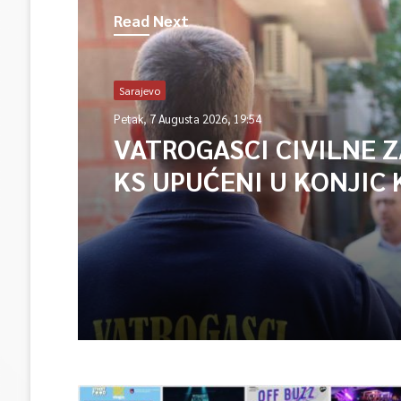
Read Next
Sarajevo
Petak, 7 Augusta 2026, 19:54
VATROGASCI CIVILNE 
KS UPUĆENI U KONJIC 
ISPOMOĆ U GAŠENJU 