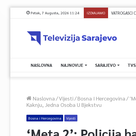
Petak, 7 Augusta, 2026 11:24
IZDVAJAMO
NASLOVNA
NAJNOVIJE
SARAJEVO
TVS
Naslovna
/
Vijesti
/
Bosna I Hercegovina
/
‘M
Kaknju, Jedna Osoba U Bjekstvu
Bosna i Hercegovina
Vijesti
‘Meta 2’: Policija 