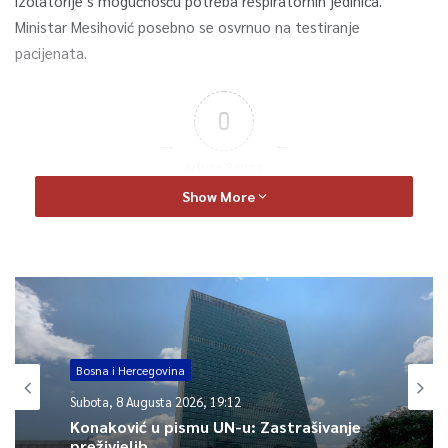
izolatorije s mogućnošču potreba respiratornih jedinica.
Ministar Mesihović posebno se osvrnuo na testiranje
pacijenata.
0
Article Rating
Show More
corona
sarajevo
test
virus
Bosna i Hercegovina
Bosna i Hercegovina
Subota, 8 Augusta 2026, 19:12
Subota, 8 Augusta 2026, 19:11