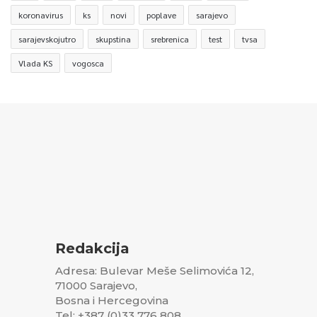
koronavirus
ks
novi
poplave
sarajevo
sarajevskojutro
skupstina
srebrenica
test
tvsa
Vlada KS
vogosca
Redakcija
Adresa: Bulevar Meše Selimovića 12,
71000 Sarajevo,
Bosna i Hercegovina
Tel: +387 (0)33 776 808