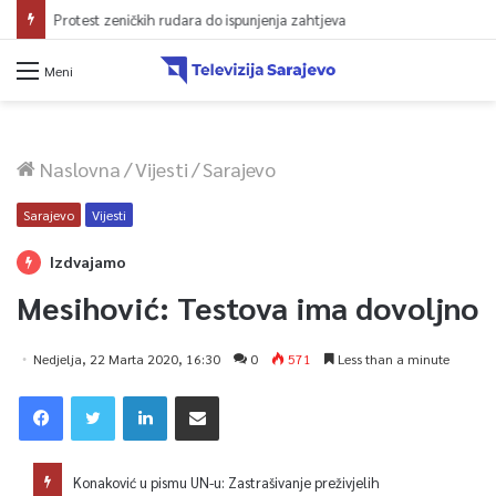
Protest zeničkih rudara do ispunjenja zahtjeva
Meni
Naslovna
/
Vijesti
/
Sarajevo
Sarajevo
Vijesti
Izdvajamo
Mesihović: Testova ima dovoljno
Nedjelja, 22 Marta 2020, 16:30
0
571
Less than a minute