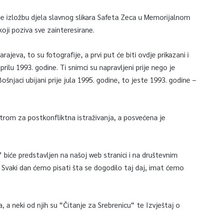
uje izložbu djela slavnog slikara Safeta Zeca u Memorijalnom
oji poziva sve zainteresirane.
ajeva, to su fotografije, a prvi put će biti ovdje prikazani i
rilu 1993. godine. Ti snimci su napravljeni prije nego je
šnjaci ubijani prije jula 1995. godine, to jeste 1993. godine –
ntrom za postkonfliktna istraživanja, a posvećena je
.
’ biće predstavljen na našoj web stranici i na društevnim
 Svaki dan ćemo pisati šta se dogodilo taj daj, imat ćemo
ra, a neki od njih su “Čitanje za Srebrenicu“ te Izvještaj o