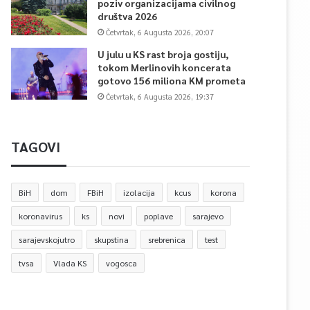
poziv organizacijama civilnog
društva 2026
Četvrtak, 6 Augusta 2026, 20:07
U julu u KS rast broja gostiju,
tokom Merlinovih koncerata
gotovo 156 miliona KM prometa
Četvrtak, 6 Augusta 2026, 19:37
TAGOVI
BiH
dom
FBiH
izolacija
kcus
korona
koronavirus
ks
novi
poplave
sarajevo
sarajevskojutro
skupstina
srebrenica
test
tvsa
Vlada KS
vogosca