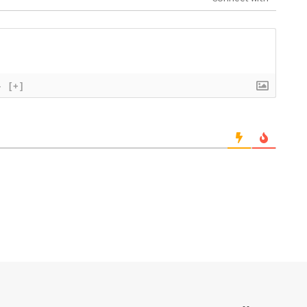
}
[+]