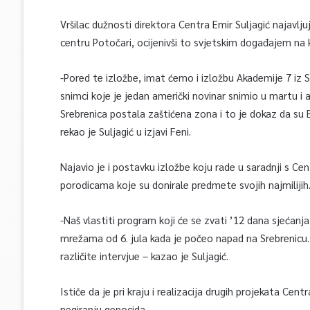
Vršilac dužnosti direktora Centra Emir Suljagić najavlj
centru Potočari, ocijenivši to svjetskim događajem na k
-Pored te izložbe, imat ćemo i izložbu Akademije 7 iz Sar
snimci koje je jedan američki novinar snimio u martu i ap
Srebrenica postala zaštićena zona i to je dokaz da su Bo
rekao je Suljagić u izjavi Feni.
Najavio je i postavku izložbe koju rade u saradnji s Ce
porodicama koje su donirale predmete svojih najmilijih
-Naš vlastiti program koji će se zvati ’12 dana sjećanja
mrežama od 6. jula kada je počeo napad na Srebrenicu.
različite intervjue – kazao je Suljagić.
Ističe da je pri kraju i realizacija drugih projekata Cent
negiranju genocida.