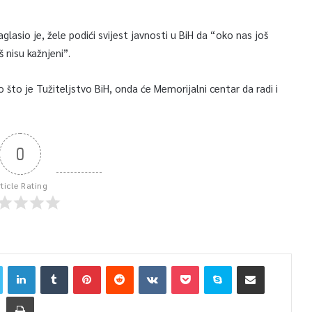
asio je, žele podići svijest javnosti u BiH da “oko nas još
oš nisu kažnjeni”.
 što je Tužiteljstvo BiH, onda će Memorijalni centar da radi i
0
rticle Rating