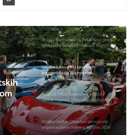
Dragan Marinković za TVSA: Novi ljetni
spektakl u Sarajevu “Tabia at Night”
Izložba luksuznih i sportskih
automobila na Vilsonovom
tskih
vom
Avdić za TVSA: Sarajevo u avgustu
centar regiona: Stižu lideri evropskih
gradova
Općina Centar: Objavljen javni poziv
organizacijama civilnog društva 2026