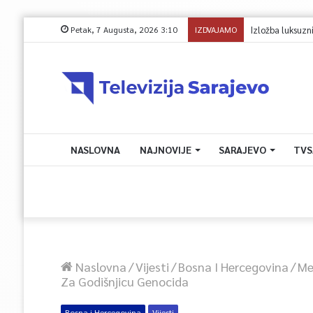
Petak, 7 Augusta, 2026 3:10
IZDVAJAMO
NASLOVNA
NAJNOVIJE
SARAJEVO
TVS
Naslovna
/
Vijesti
/
Bosna I Hercegovina
/
Me
Za Godišnjicu Genocida
Bosna i Hercegovina
Vijesti