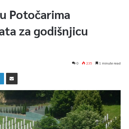
 u Potočarima
ata za godišnjicu
0
235
1 minute read