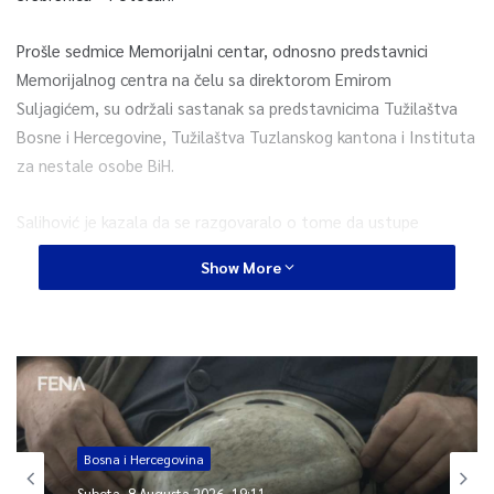
Prošle sedmice Memorijalni centar, odnosno predstavnici
Memorijalnog centra na čelu sa direktorom Emirom
Suljagićem, su održali sastanak sa predstavnicima Tužilaštva
Bosne i Hercegovine, Tužilaštva Tuzlanskog kantona i Instituta
za nestale osobe BiH.
Salihović je kazala da se razgovaralo o tome da ustupe
posmrtne ostatke osoba koje niko neće imati da ukopa na
Show More
dostojanstven način. Radi se o posmrtnim ostacima koji su
godinama u vrećama na policama mrtvačnica, a čiji uzroci
nemaju podudaranja.
“Memorijalnu centar je zatražio da te kosti budu sačuvani u
kosturnici koja će u narednom periodu biti napravljena za ove
potrebe. To će biti u objektu koji je u tom periodu nazivan
Bosna i Hercegovina
‘Plavi hotel’, a kojeg su koristili vojnici nizozemskog bataljona.
Subota, 8 Augusta 2026, 19:11