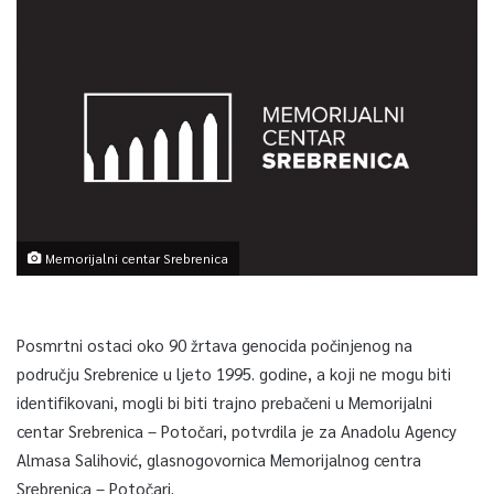
Memorijalni centar Srebrenica
Posmrtni ostaci oko 90 žrtava genocida počinjenog na
području Srebrenice u ljeto 1995. godine, a koji ne mogu biti
identifikovani, mogli bi biti trajno prebačeni u Memorijalni
centar Srebrenica – Potočari, potvrdila je za Anadolu Agency
Almasa Salihović, glasnogovornica Memorijalnog centra
Srebrenica – Potočari.