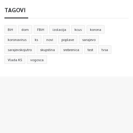
TAGOVI
BiH
dom
FBiH
izolacija
kcus
korona
koronavirus
ks
novi
poplave
sarajevo
sarajevskojutro
skupstina
srebrenica
test
tvsa
Vlada KS
vogosca