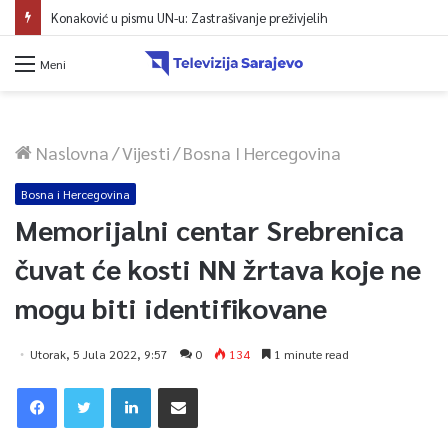
Konaković u pismu UN-u: Zastrašivanje preživjelih
Meni
Naslovna
/
Vijesti
/
Bosna I Hercegovina
Bosna i Hercegovina
Memorijalni centar Srebrenica
čuvat će kosti NN žrtava koje ne
mogu biti identifikovane
Utorak, 5 Jula 2022, 9:57
0
134
1 minute read