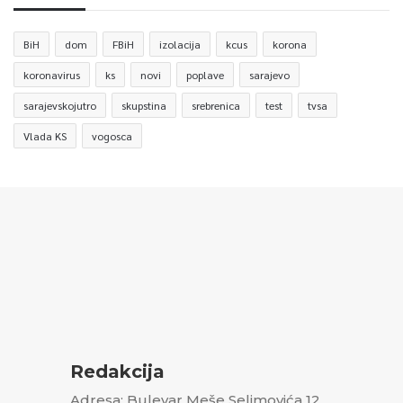
BiH
dom
FBiH
izolacija
kcus
korona
koronavirus
ks
novi
poplave
sarajevo
sarajevskojutro
skupstina
srebrenica
test
tvsa
Vlada KS
vogosca
Redakcija
Adresa: Bulevar Meše Selimovića 12,