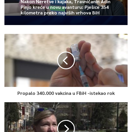
Nakon Neretve i kajaka, Travničanin Adin
Pinjo kreće u novu avanturu: Pješice 354
kilometra preko najviših vrhova BiH
Zaista je neshvatljivo da nekome iz Bosne Hercegovine ne
možemo dati priznanje i reći hvala, samo zbog nevažećih
listića. Mekić je kao primjer za tu tvrdnju naveo Damira
Imamovića kojem je Europa dala priznanje, dok mi nismo”,
istakao je.
0
Article Rating
Propalo 340.000 vakcina u FBiH -istekao rok