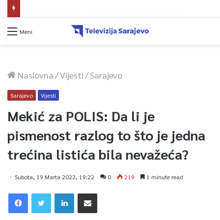
Više požara zabilježeno u HNŽ-u, vatrogasci i dalje na terenu kod Konjica
Meni
Naslovna
/
Vijesti
/
Sarajevo
Sarajevo
Vijesti
Mekić za POLIS: Da li je
pismenost razlog to što je jedna
trećina listića bila nevažeća?
Subota, 19 Marta 2022, 19:22
0
219
1 minute read