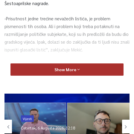
Šestoaprilske nagrade.
-Prisutnost jedne trećine nevažećih listića, je problem
pismenosti tih osoba. Ali i problem koji treba potaknuti na
razmišljanje političke subjekate, koji su ih predložili da budu dio
gradskog vijeća. Ipak, dolazi se do zaključka da ti ljudi nisu znali
ispuniti glasački listić”, zaključuje Mekić.
Pogledajte
Show More
Vijesti
Četvrtak, 6 Augusta 2026, 12:18