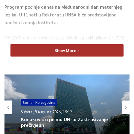
Program počinje danas na Međunarodni dan maternjeg
jezika. U 11 sati u Rektoratu UNSA biće predstavljena
naučna izdanja Instituta.
Od 2000. godine u svijetu se, u skladu sa zaključkom UNESCO-
a, obilježava 21. februar kao Dan maternjeg jezika, koji je dio
Show More
kulturnog identiteta naroda, tačka prepoznavanja, različitosti,
ali i tolerancije i razumijevanja. Briga o maternjem jeziku je
način dokazivanja svijesti o vlastitom identitetu, ali i veoma
osjetljivo mjesto tolerancije prema drugom i drugačijem.
U svijetu se govori oko 6.000 jezika, a prema prognozama
lingvista, do kraja 21. vijeka više od polovine, čak i do dvije
Bosna i Hercegovina
trećine će odumrijeti.
Subota, 8 Augusta 2026, 19:12
Konaković u pismu UN-u: Zastrašivanje
preživjelih
0