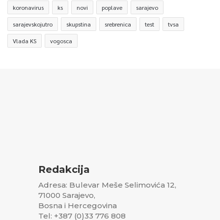
koronavirus
ks
novi
poplave
sarajevo
sarajevskojutro
skupstina
srebrenica
test
tvsa
Vlada KS
vogosca
Redakcija
Adresa: Bulevar Meše Selimovića 12,
71000 Sarajevo,
Bosna i Hercegovina
Tel: +387 (0)33 776 808