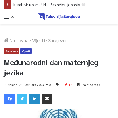
Konaković u pismu UN-u: Zastrašivanje preživjelih
Meni
Naslovna
/
Vijesti
/
Sarajevo
Sarajevo
Vijesti
Međunarodni dan maternjeg
jezika
Srijeda, 21 Februara 2024, 9:08
0
177
1 minute read