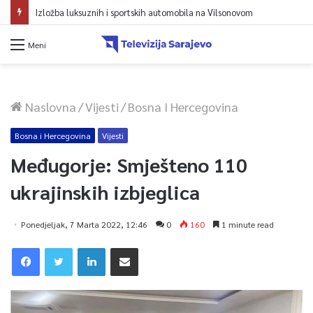
Izložba luksuznih i sportskih automobila na Vilsonovom
Meni
Naslovna
/
Vijesti
/
Bosna I Hercegovina
Bosna i Hercegovina
Vijesti
Međugorje: Smješteno 110
ukrajinskih izbjeglica
Ponedjeljak, 7 Marta 2022, 12:46
0
160
1 minute read