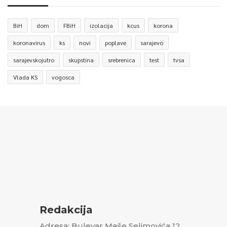
BiH
dom
FBiH
izolacija
kcus
korona
koronavirus
ks
novi
poplave
sarajevo
sarajevskojutro
skupstina
srebrenica
test
tvsa
Vlada KS
vogosca
Redakcija
Adresa: Bulevar Meše Selimovića 12,