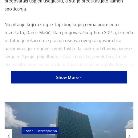
pregovarači uspjeli usaglasiti, a šta je predstavljalo kamen
spoticanja.
Na pitanje koji razlog je taj zbog kojeg nema promjena i
rezultata, Damir Mašić, član pregovaračkog tima SDP-a, između
ostalog je rekao da je plazna osnova ovog razgovora bila
nakaradna, jer dogovor predstavlja da svako od članova iznese
svoje mišljenje, prijedloge, i stavi ih na stol, međutim, to se
nije desilo, nego se na stolu našao jedan prijedlog oko kojeg se
raspravljalo. U startu se išlo od tog da se ispune zahtjevi HDZ-
Show More
a, dodaje Mašić.
Mašić je kritikovao i prijedlog elektoroskog modela glasanja, za
koji Mašić tvrdi da je nakaradan jer zagovara različitu tzv.
vrijednost glasa. Naprimjer, glas glasača u Tuzlanskom
kantonu vrijedi 30% ili 50% manje od glasa glasača iz
Hercegovačko-neretvanakog kantona. Izvorna ideja
Bosna i Hercegovina
elektorskog modela je HDZ-ova. Na kraju su drugi pregovarači