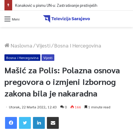
Konaković u pismu UN-u: Zastrašivanje preživjelih
Meni
Naslovna
/
Vijesti
/
Bosna I Hercegovina
Bosna i Hercegovina
Vijesti
Mašić za Polis: Polazna osnova
pregovora o izmjeni Izbornog
zakona bila je nakaradna
Utorak, 22 Marta 2022, 12:43
0
166
1 minute read