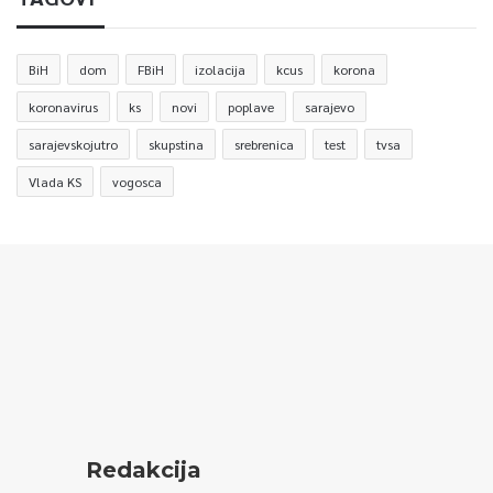
BiH
dom
FBiH
izolacija
kcus
korona
koronavirus
ks
novi
poplave
sarajevo
sarajevskojutro
skupstina
srebrenica
test
tvsa
Vlada KS
vogosca
Redakcija