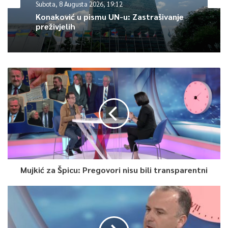
Subota, 8 Augusta 2026, 19:12
predlagali HDZ-ov model koji je prethodno odbijen.
Konaković u pismu UN-u: Zastrašivanje
preživjelih
Gosti su istakli svoju zabrinutost u vezi sa cjelokupnom
situacijom, gdje je Mašić dodao da, ne samo na ovom primjeru,
nego da oni godinama mole europske birokrate koji žele dobro
Bosni i Hercegovini i poručuju “nemojte prilagođavati Europske
standarde nenormalnim uslovima u Bosni i Hercegovini, nego ih
doslovno implementirajte kako je to u vašim zemljama.
Nemojte nam forsirati rješenja koja apsolutno nemaju vezu sa
bilo kakvim vrijednostima, posebno ne sa europskim, poručio je
Mašić.
Mujkić za Špicu: Pregovori nisu bili transparentni