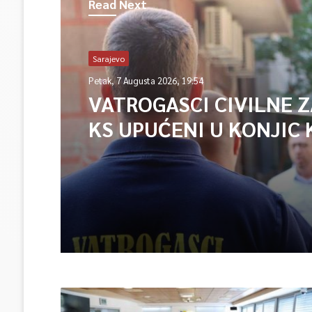
Read Next
Sarajevo
Petak, 7 Augusta 2026, 19:54
VATROGASCI CIVILNE 
KS UPUĆENI U KONJIC 
ISPOMOĆ U GAŠENJU 