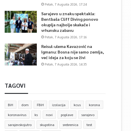
Petak, 7 Augusta 2026, 17:24
Sarajevo u znaku spektakla:
Bentbaša Cliff Diving ponovo
okuplja najbolje skakače i
vrhunsku zabavu
Petak, 7 Augusta 2026, 17:16
Reisul-ulema Kavazović na
Igmanu: Bosna nije samo zemlja,
već ideja za koju se živi
Petak, 7 Augusta 2026, 14:35
TAGOVI
BiH
dom
FBiH
izolacija
kcus
korona
koronavirus
ks
novi
poplave
sarajevo
sarajevskojutro
skupstina
srebrenica
test