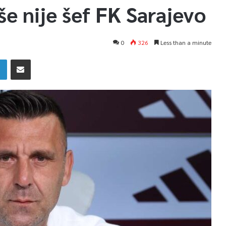
še nije šef FK Sarajevo
0
326
Less than a minute