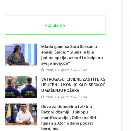
Popularno
Mlada glumica Sara Seksan u
emisiji Špica: “Gluma je bila
jedina opcija, uz rad i disciplinu
sve je moguće”
Petak, 7 Augusta 2026, 21:42
VATROGASCI CIVILNE ZAŠTITE KS
UPUĆENI U KONJIC KAO ISPOMOĆ
U GAŠENJU POŽARA
Petak, 7 Augusta 2026, 19:54
Dova za domovinu i zikir u
Ratnoj džamiji: U sklopu
manifestacije „Odbrana BiH –
Igman 2026“ odana počast
herojima