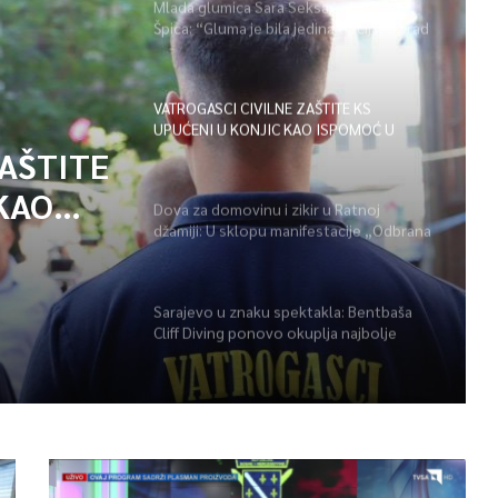
Mlada glumica Sara Seksan u emisiji
Špica: “Gluma je bila jedina opcija, uz rad
i disciplinu sve je moguće”
VATROGASCI CIVILNE ZAŠTITE KS
UPUĆENI U KONJIC KAO ISPOMOĆ U
GAŠENJU POŽARA
ZAŠTITE
KAO
Dova za domovinu i zikir u Ratnoj
džamiji: U sklopu manifestacije „Odbrana
POŽARA
BiH – Igman 2026“ odana počast
herojima
Sarajevo u znaku spektakla: Bentbaša
Cliff Diving ponovo okuplja najbolje
skakače i vrhunsku zabavu