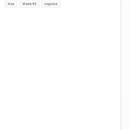
tvsa
Vlada KS
vogosca